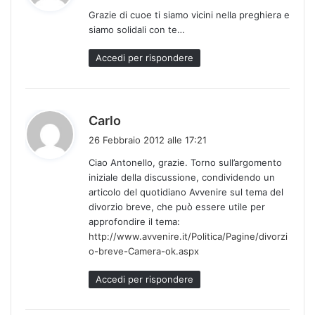
d
Grazie di cuoe ti siamo vicini nella preghiera e
e
siamo solidali con te…
t
t
Accedi per rispondere
o
:
h
Carlo
a
26 Febbraio 2012 alle 17:21
d
Ciao Antonello, grazie. Torno sull’argomento
e
iniziale della discussione, condividendo un
t
articolo del quotidiano Avvenire sul tema del
t
divorzio breve, che può essere utile per
o
approfondire il tema:
:
http://www.avvenire.it/Politica/Pagine/divorzi
o-breve-Camera-ok.aspx
Accedi per rispondere