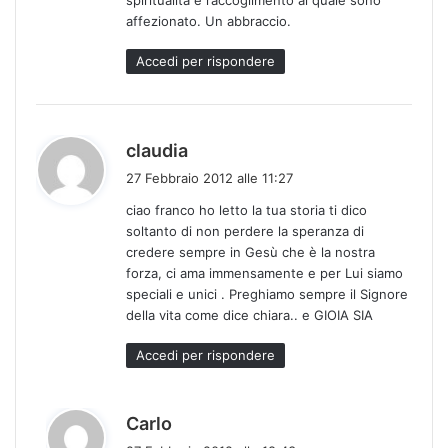
:
affezionato. Un abbraccio.
Accedi per rispondere
h
claudia
a
27 Febbraio 2012 alle 11:27
d
ciao franco ho letto la tua storia ti dico
e
soltanto di non perdere la speranza di
t
credere sempre in Gesù che è la nostra
t
forza, ci ama immensamente e per Lui siamo
o
speciali e unici . Preghiamo sempre il Signore
:
della vita come dice chiara.. e GIOIA SIA
Accedi per rispondere
h
Carlo
a