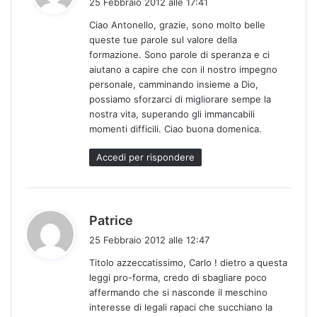
25 Febbraio 2012 alle 17:41
d
Ciao Antonello, grazie, sono molto belle
e
queste tue parole sul valore della
t
formazione. Sono parole di speranza e ci
t
aiutano a capire che con il nostro impegno
o
personale, camminando insieme a Dio,
:
possiamo sforzarci di migliorare sempe la
nostra vita, superando gli immancabili
momenti difficili. Ciao buona domenica.
Accedi per rispondere
h
Patrice
a
25 Febbraio 2012 alle 12:47
d
Titolo azzeccatissimo, Carlo ! dietro a questa
e
leggi pro-forma, credo di sbagliare poco
t
affermando che si nasconde il meschino
t
interesse di legali rapaci che succhiano la
o