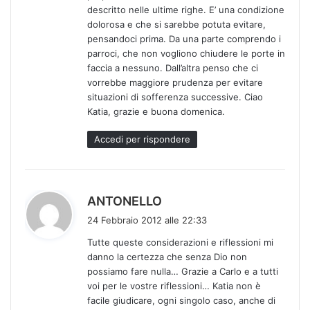
o
descritto nelle ultime righe. E’ una condizione
:
dolorosa e che si sarebbe potuta evitare,
pensandoci prima. Da una parte comprendo i
parroci, che non vogliono chiudere le porte in
faccia a nessuno. Dall’altra penso che ci
vorrebbe maggiore prudenza per evitare
situazioni di sofferenza successive. Ciao
Katia, grazie e buona domenica.
Accedi per rispondere
h
ANTONELLO
a
24 Febbraio 2012 alle 22:33
d
Tutte queste considerazioni e riflessioni mi
e
danno la certezza che senza Dio non
t
possiamo fare nulla… Grazie a Carlo e a tutti
t
voi per le vostre riflessioni… Katia non è
o
facile giudicare, ogni singolo caso, anche di
: