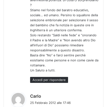
?
Stiamo nel fondo del baratro educativo,
sociale… ed umano. Persino lo squallore della
selezione embrionale per selezionare il sesso
del bambino che fa notizia in queste ore in
Inghilterra è un ulteriore conferma.
Solo restando “Saldi nelle fede” e “onorando
il Padre e la Madre” e “Non avendo altro Dio
all’infuori di Dio” possiamo rimediare
responsabilmente a questo disastro.
Basta dire “No” e farci sentire perchè
esistiamo come persone e non come cavie da
rottamare.
Un Saluto a tutti.
Accedi per rispondere
h
Carlo
a
25 Febbraio 2012 alle 17:46
d