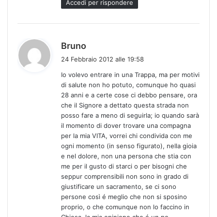
Accedi per rispondere
:
h
Bruno
a
24 Febbraio 2012 alle 19:58
d
Io volevo entrare in una Trappa, ma per motivi
e
di salute non ho potuto, comunque ho quasi
t
28 anni e a certe cose ci debbo pensare, ora
t
che il Signore a dettato questa strada non
o
posso fare a meno di seguirla; io quando sarà
:
il momento di dover trovare una compagna
per la mia VITA, vorrei chi condivida con me
ogni momento (in senso figurato), nella gioia
e nel dolore, non una persona che stia con
me per il gusto di starci o per bisogni che
seppur comprensibili non sono in grado di
giustificare un sacramento, se ci sono
persone così é meglio che non si sposino
proprio, o che comunque non lo faccino in
Chiesa, la mia opinione che é un po