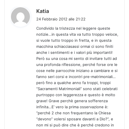
h
Katia
a
24 Febbraio 2012 alle 21:22
d
Condivido la tristezza nel leggere queste
e
notizie…in questa vita va tutto troppo veloce,
t
si vuole tutto troppo in fretta, e in questa
t
macchina schiacciasassi ormai ci sono finiti
o
anche i sentimenti e i valori più importanti!
:
Però su una cosa mi sento di invitare tutti ad
una profonda riflessione, perché forse ore le
cose nelle parrocchie iniziano a cambiare e si
fanno seri corsi e incontri pre-matrimoniali…
però fino a qualche anno fa troppi, troppi
“Sacramenti Matrimoniali” sono stati celebrati
purtroppo con leggerezza e questo è molto
grave! Grave perchè genera sofferenza
infinita…E’ vero la prima osservazione è:
“perché 2 che non frequentano la Chiesa
“devono” volersi sposare davanti a Dio?”, e
non mi si può dire che è perché credono in