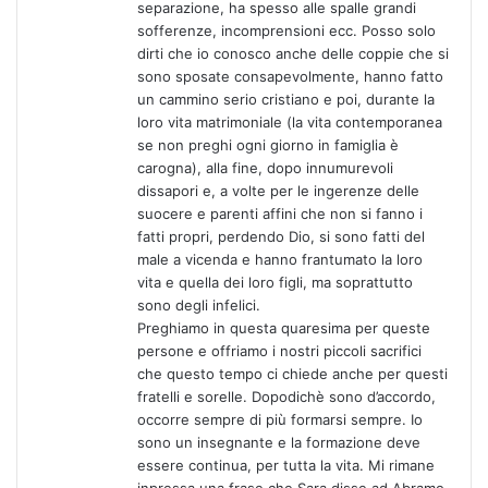
separazione, ha spesso alle spalle grandi
sofferenze, incomprensioni ecc. Posso solo
dirti che io conosco anche delle coppie che si
sono sposate consapevolmente, hanno fatto
un cammino serio cristiano e poi, durante la
loro vita matrimoniale (la vita contemporanea
se non preghi ogni giorno in famiglia è
carogna), alla fine, dopo innumurevoli
dissapori e, a volte per le ingerenze delle
suocere e parenti affini che non si fanno i
fatti propri, perdendo Dio, si sono fatti del
male a vicenda e hanno frantumato la loro
vita e quella dei loro figli, ma soprattutto
sono degli infelici.
Preghiamo in questa quaresima per queste
persone e offriamo i nostri piccoli sacrifici
che questo tempo ci chiede anche per questi
fratelli e sorelle. Dopodichè sono d’accordo,
occorre sempre di più formarsi sempre. Io
sono un insegnante e la formazione deve
essere continua, per tutta la vita. Mi rimane
inpressa una frase che Sara disse ad Abramo