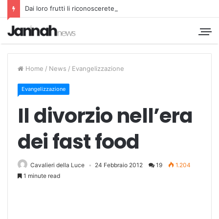
Dai loro frutti li riconoscerete
Home
/
News
/
Evangelizzazione
Evangelizzazione
Il divorzio nell’era
dei fast food
Cavalieri della Luce
24 Febbraio 2012
19
1.204
1 minute read