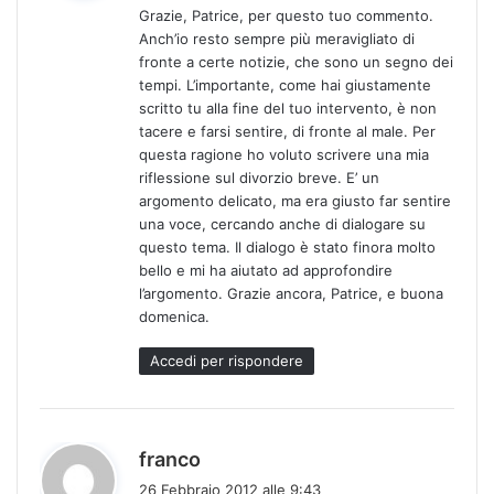
Grazie, Patrice, per questo tuo commento.
e
Anch’io resto sempre più meravigliato di
t
fronte a certe notizie, che sono un segno dei
t
tempi. L’importante, come hai giustamente
o
scritto tu alla fine del tuo intervento, è non
:
tacere e farsi sentire, di fronte al male. Per
questa ragione ho voluto scrivere una mia
riflessione sul divorzio breve. E’ un
argomento delicato, ma era giusto far sentire
una voce, cercando anche di dialogare su
questo tema. Il dialogo è stato finora molto
bello e mi ha aiutato ad approfondire
l’argomento. Grazie ancora, Patrice, e buona
domenica.
Accedi per rispondere
h
franco
a
26 Febbraio 2012 alle 9:43