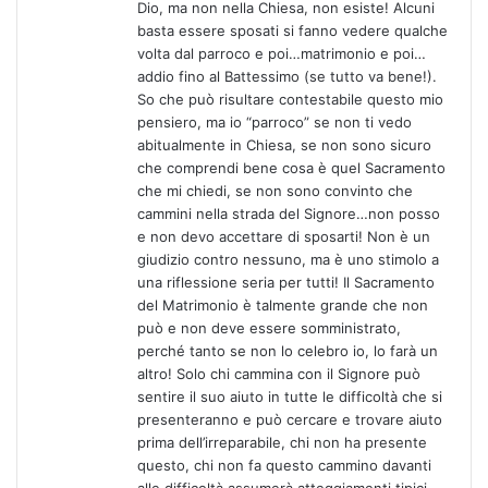
Dio, ma non nella Chiesa, non esiste! Alcuni
basta essere sposati si fanno vedere qualche
volta dal parroco e poi…matrimonio e poi…
addio fino al Battessimo (se tutto va bene!).
So che può risultare contestabile questo mio
pensiero, ma io “parroco” se non ti vedo
abitualmente in Chiesa, se non sono sicuro
che comprendi bene cosa è quel Sacramento
che mi chiedi, se non sono convinto che
cammini nella strada del Signore…non posso
e non devo accettare di sposarti! Non è un
giudizio contro nessuno, ma è uno stimolo a
una riflessione seria per tutti! Il Sacramento
del Matrimonio è talmente grande che non
può e non deve essere somministrato,
perché tanto se non lo celebro io, lo farà un
altro! Solo chi cammina con il Signore può
sentire il suo aiuto in tutte le difficoltà che si
presenteranno e può cercare e trovare aiuto
prima dell’irreparabile, chi non ha presente
questo, chi non fa questo cammino davanti
alle difficoltà assumerà atteggiamenti tipici