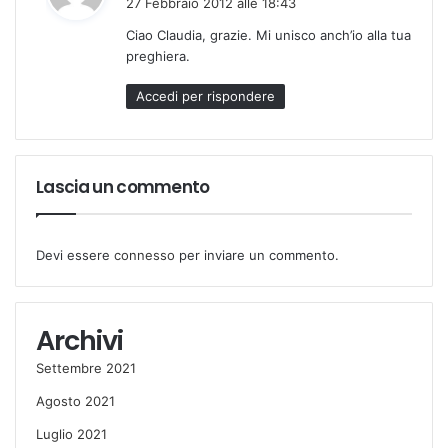
27 Febbraio 2012 alle 18:43
d
Ciao Claudia, grazie. Mi unisco anch’io alla tua
e
preghiera.
t
t
Accedi per rispondere
o
:
Lascia un commento
Devi essere
connesso
per inviare un commento.
Archivi
Settembre 2021
Agosto 2021
Luglio 2021