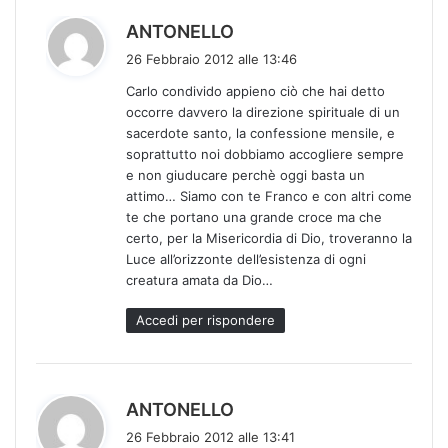
h
ANTONELLO
a
26 Febbraio 2012 alle 13:46
d
Carlo condivido appieno ciò che hai detto
e
occorre davvero la direzione spirituale di un
t
sacerdote santo, la confessione mensile, e
t
soprattutto noi dobbiamo accogliere sempre
o
e non giuducare perchè oggi basta un
:
attimo… Siamo con te Franco e con altri come
te che portano una grande croce ma che
certo, per la Misericordia di Dio, troveranno la
Luce all’orizzonte dell’esistenza di ogni
creatura amata da Dio…
Accedi per rispondere
h
ANTONELLO
a
26 Febbraio 2012 alle 13:41