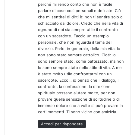
perché mi rendo conto che non è facile
t
parlare di cose così personali e delicate. Ciò
o
che mi sentirei di dirti è: non ti sentire solo o
:
schiacciato dal dolore. Credo che nella vita di
ognuno di noi sia sempre utile il confronto
con un sacerdote. Faccio un esempio
personale, che non riguarda il tema del
divorzio. Parlo, in generale, della mia vita. Io
non sono stato sempre cattolico. Cioé: lo
sono sempre stato, come battezzato, ma non
lo sono sempre stato nello stile di vita. A me
è stato molto utile confrontarmi con un
sacerdote. Ecco… io penso che il dialogo, il
confronto, la confessione, la direzione
spirituale possano aiutare molto, per non
provare quella sensazione di solitudine o di
immenso dolore che a volte si può provare in
certi momenti. Ti sono vicino con amicizia.
Accedi per rispondere