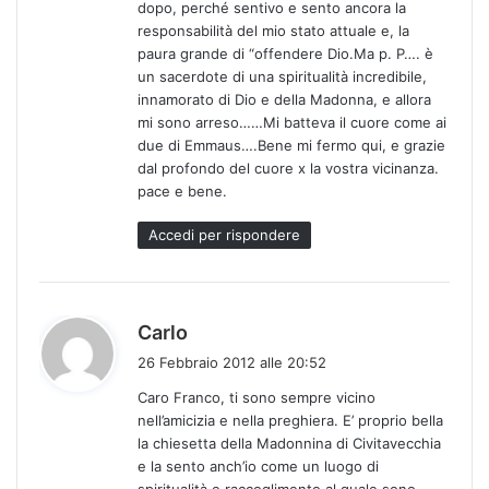
dopo, perché sentivo e sento ancora la
responsabilità del mio stato attuale e, la
paura grande di “offendere Dio.Ma p. P…. è
un sacerdote di una spiritualità incredibile,
innamorato di Dio e della Madonna, e allora
mi sono arreso……Mi batteva il cuore come ai
due di Emmaus….Bene mi fermo qui, e grazie
dal profondo del cuore x la vostra vicinanza.
pace e bene.
Accedi per rispondere
h
Carlo
a
26 Febbraio 2012 alle 20:52
d
Caro Franco, ti sono sempre vicino
e
nell’amicizia e nella preghiera. E’ proprio bella
t
la chiesetta della Madonnina di Civitavecchia
t
e la sento anch’io come un luogo di
o
spiritualità e raccoglimento al quale sono