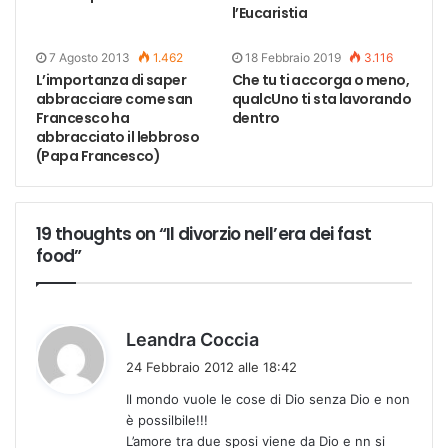
l’Eucaristia
7 Agosto 2013
1.462
18 Febbraio 2019
3.116
L’importanza di saper
Che tu ti accorga o meno,
abbracciare come san
qualcUno ti sta lavorando
Francesco ha
dentro
abbracciato il lebbroso
(Papa Francesco)
19 thoughts on “Il divorzio nell’era dei fast
food”
h
Leandra Coccia
a
24 Febbraio 2012 alle 18:42
d
Il mondo vuole le cose di Dio senza Dio e non
e
è possilbile!!!
t
L’amore tra due sposi viene da Dio e nn si