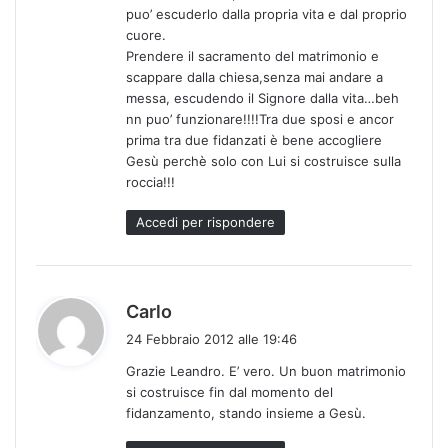
t
puo’ escuderlo dalla propria vita e dal proprio
o
cuore.
:
Prendere il sacramento del matrimonio e
scappare dalla chiesa,senza mai andare a
messa, escudendo il Signore dalla vita…beh
nn puo’ funzionare!!!!Tra due sposi e ancor
prima tra due fidanzati è bene accogliere
Gesù perchè solo con Lui si costruisce sulla
roccia!!!
Accedi per rispondere
h
Carlo
a
24 Febbraio 2012 alle 19:46
d
Grazie Leandro. E’ vero. Un buon matrimonio
e
si costruisce fin dal momento del
t
fidanzamento, stando insieme a Gesù.
t
o