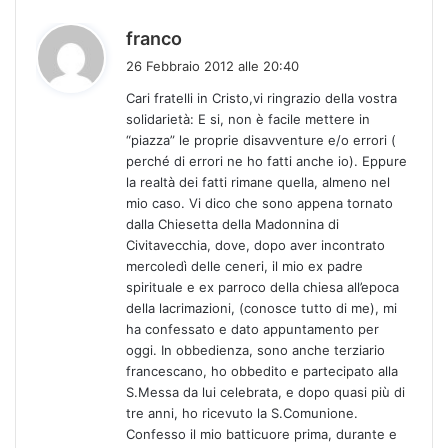
h
franco
a
26 Febbraio 2012 alle 20:40
d
Cari fratelli in Cristo,vi ringrazio della vostra
e
solidarietà: E si, non è facile mettere in
t
“piazza” le proprie disavventure e/o errori (
t
perché di errori ne ho fatti anche io). Eppure
o
la realtà dei fatti rimane quella, almeno nel
:
mio caso. Vi dico che sono appena tornato
dalla Chiesetta della Madonnina di
Civitavecchia, dove, dopo aver incontrato
mercoledì delle ceneri, il mio ex padre
spirituale e ex parroco della chiesa all’epoca
della lacrimazioni, (conosce tutto di me), mi
ha confessato e dato appuntamento per
oggi. In obbedienza, sono anche terziario
francescano, ho obbedito e partecipato alla
S.Messa da lui celebrata, e dopo quasi più di
tre anni, ho ricevuto la S.Comunione.
Confesso il mio batticuore prima, durante e