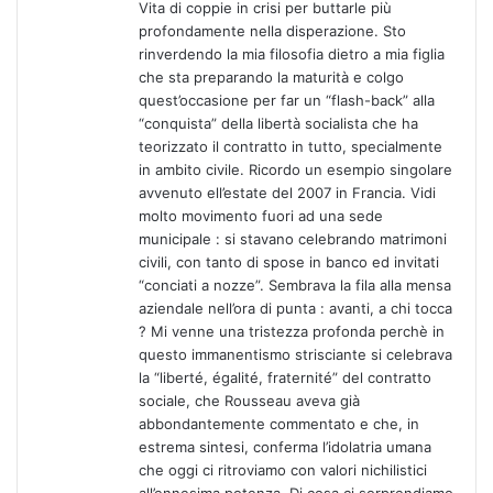
Vita di coppie in crisi per buttarle più
:
profondamente nella disperazione. Sto
rinverdendo la mia filosofia dietro a mia figlia
che sta preparando la maturità e colgo
quest’occasione per far un “flash-back” alla
“conquista” della libertà socialista che ha
teorizzato il contratto in tutto, specialmente
in ambito civile. Ricordo un esempio singolare
avvenuto ell’estate del 2007 in Francia. Vidi
molto movimento fuori ad una sede
municipale : si stavano celebrando matrimoni
civili, con tanto di spose in banco ed invitati
“conciati a nozze”. Sembrava la fila alla mensa
aziendale nell’ora di punta : avanti, a chi tocca
? Mi venne una tristezza profonda perchè in
questo immanentismo strisciante si celebrava
la “liberté, égalité, fraternité” del contratto
sociale, che Rousseau aveva già
abbondantemente commentato e che, in
estrema sintesi, conferma l’idolatria umana
che oggi ci ritroviamo con valori nichilistici
all’ennesima potenza. Di cosa ci sorprendiamo