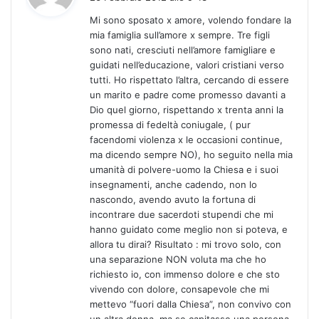
d
Mi sono sposato x amore, volendo fondare la
e
mia famiglia sull’amore x sempre. Tre figli
t
sono nati, cresciuti nell’amore famigliare e
t
guidati nell’educazione, valori cristiani verso
o
tutti. Ho rispettato l’altra, cercando di essere
:
un marito e padre come promesso davanti a
Dio quel giorno, rispettando x trenta anni la
promessa di fedeltà coniugale, ( pur
facendomi violenza x le occasioni continue,
ma dicendo sempre NO), ho seguito nella mia
umanità di polvere-uomo la Chiesa e i suoi
insegnamenti, anche cadendo, non lo
nascondo, avendo avuto la fortuna di
incontrare due sacerdoti stupendi che mi
hanno guidato come meglio non si poteva, e
allora tu dirai? Risultato : mi trovo solo, con
una separazione NON voluta ma che ho
richiesto io, con immenso dolore e che sto
vivendo con dolore, consapevole che mi
mettevo “fuori dalla Chiesa”, non convivo con
un altra donna, ma se capitasse una persona