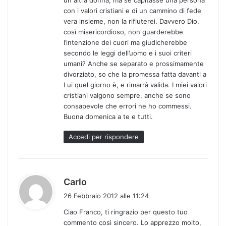
con i valori cristiani e di un cammino di fede
vera insieme, non la rifiuterei. Davvero Dio,
così misericordioso, non guarderebbe
l’intenzione dei cuori ma giudicherebbe
secondo le leggi dell’uomo e i suoi criteri
umani? Anche se separato e prossimamente
divorziato, so che la promessa fatta davanti a
Lui quel giorno è, e rimarrà valida. I miei valori
cristiani valgono sempre, anche se sono
consapevole che errori ne ho commessi.
Buona domenica a te e tutti.
Accedi per rispondere
h
Carlo
a
26 Febbraio 2012 alle 11:24
d
Ciao Franco, ti ringrazio per questo tuo
e
commento così sincero. Lo apprezzo molto,
t