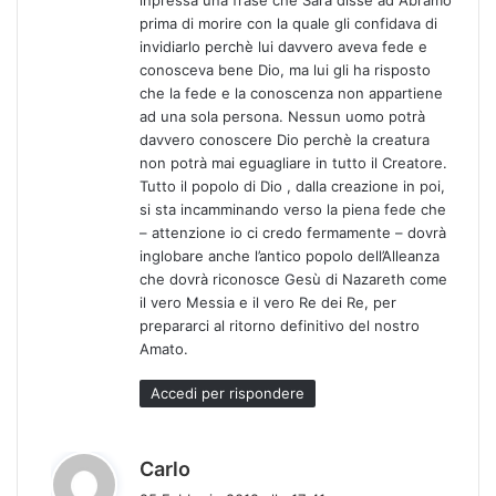
prima di morire con la quale gli confidava di
invidiarlo perchè lui davvero aveva fede e
conosceva bene Dio, ma lui gli ha risposto
che la fede e la conoscenza non appartiene
ad una sola persona. Nessun uomo potrà
davvero conoscere Dio perchè la creatura
non potrà mai eguagliare in tutto il Creatore.
Tutto il popolo di Dio , dalla creazione in poi,
si sta incamminando verso la piena fede che
– attenzione io ci credo fermamente – dovrà
inglobare anche l’antico popolo dell’Alleanza
che dovrà riconosce Gesù di Nazareth come
il vero Messia e il vero Re dei Re, per
prepararci al ritorno definitivo del nostro
Amato.
Accedi per rispondere
h
Carlo
a