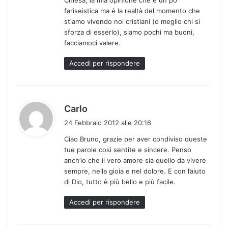
fariseistica ma é la realtà del momento che
stiamo vivendo noi cristiani (o meglio chi si
sforza di esserlo), siamo pochi ma buoni,
facciamoci valere.
Accedi per rispondere
h
Carlo
a
24 Febbraio 2012 alle 20:16
d
Ciao Bruno, grazie per aver condiviso queste
e
tue parole così sentite e sincere. Penso
t
anch’io che il vero amore sia quello da vivere
t
sempre, nella gioia e nel dolore. E con l’aiuto
o
di Dio, tutto è più bello e più facile.
:
Accedi per rispondere