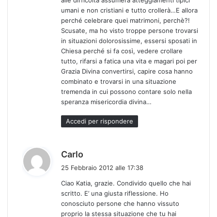
umani e non cristiani e tutto crollerà…E allora
perché celebrare quei matrimoni, perchè?!
Scusate, ma ho visto troppe persone trovarsi
in situazioni dolorosissime, essersi sposati in
Chiesa perché si fa così, vedere crollare
tutto, rifarsi a fatica una vita e magari poi per
Grazia Divina convertirsi, capire cosa hanno
combinato e trovarsi in una situazione
tremenda in cui possono contare solo nella
speranza misericordia divina…
Accedi per rispondere
h
Carlo
a
25 Febbraio 2012 alle 17:38
d
Ciao Katia, grazie. Condivido quello che hai
e
scritto. E’ una giusta riflessione. Ho
t
conosciuto persone che hanno vissuto
t
proprio la stessa situazione che tu hai