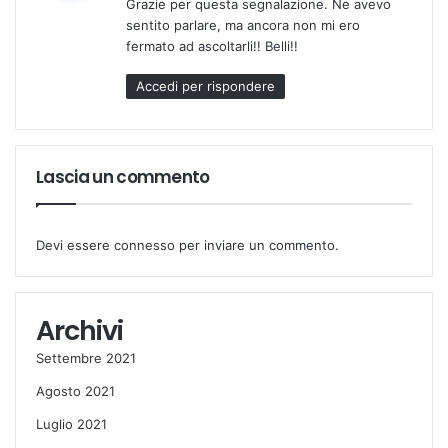
Grazie per questa segnalazione. Ne avevo
e
sentito parlare, ma ancora non mi ero
t
fermato ad ascoltarli!! Belli!!
t
o
Accedi per rispondere
:
Lascia un commento
Devi essere
connesso
per inviare un commento.
Archivi
Settembre 2021
Agosto 2021
Luglio 2021