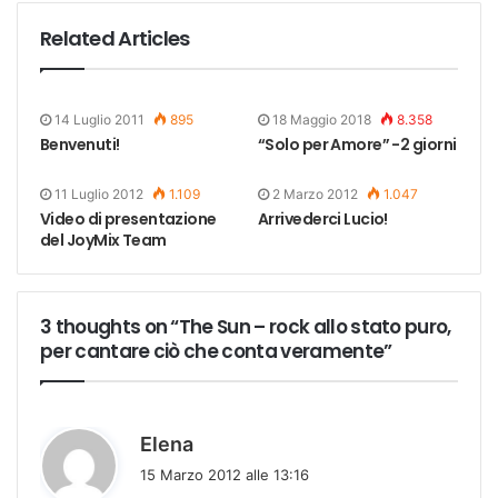
Related Articles
14 Luglio 2011
895
18 Maggio 2018
8.358
Benvenuti!
“Solo per Amore” -2 giorni
11 Luglio 2012
1.109
2 Marzo 2012
1.047
Video di presentazione
Arrivederci Lucio!
del JoyMix Team
3 thoughts on “The Sun – rock allo stato puro,
per cantare ciò che conta veramente”
h
Elena
a
15 Marzo 2012 alle 13:16
d