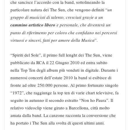
che sancisce l’accordo con la band, sottolineando la
particolare natura dei The Sun, che vengono definiti “
un
gruppo di musicisti di talento, cresciuti grazie a un
cammino artistico libero
e personale, che diventerà un
punto di riferimento per coloro che confidano nei percorsi
virtuosi e sinceri, fatti per amore della Musica
”.
“Spiriti del Sole”, il primo full lenght dei The Sun, viene
pubblicato da RCA il 22 Giugno 2010 ed entra subito
nella Top Ten degli album più venduti in digitale. Durante i
numerosi concerti dell’estate 2010 la band si esibisce di
fronte ad oltre 250.000 persone. Al primo fortunato singolo
“1972”, che raggiunge la top ten di varie chart televisive, fa
seguito in autunno il secondo estratto “Non ho Paura”. Il
relativo videoclip viene girato a Barcellona, città molto
amata dalla band. La canzone racconta la conversione che
ha portato i The Sun alla svolta di questi ultimi anni.