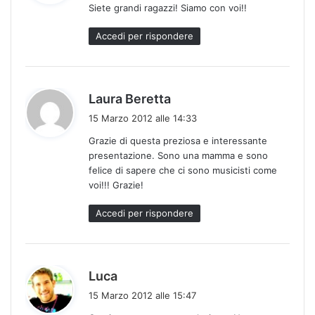
Siete grandi ragazzi! Siamo con voi!!
e
t
Accedi per rispondere
t
o
:
h
Laura Beretta
a
15 Marzo 2012 alle 14:33
d
Grazie di questa preziosa e interessante
e
presentazione. Sono una mamma e sono
t
felice di sapere che ci sono musicisti come
t
voi!!! Grazie!
o
:
Accedi per rispondere
h
Luca
a
15 Marzo 2012 alle 15:47
d