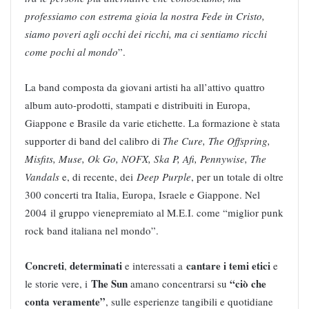
professiamo con estrema gioia la nostra Fede in Cristo,
siamo poveri agli occhi dei ricchi, ma ci sentiamo ricchi
come pochi al mondo
”.
La band composta da giovani artisti ha all’attivo quattro
album auto-prodotti, stampati e distribuiti in Europa,
Giappone e Brasile da varie etichette. La formazione è stata
supporter di band del calibro di
The Cure, The Offspring,
Misfits, Muse, Ok Go, NOFX, Ska P, Afi, Pennywise, The
Vandals
e, di recente, dei
Deep Purple
, per un totale di oltre
300 concerti tra Italia, Europa, Israele e Giappone. Nel
2004 il gruppo vienepremiato al M.E.I. come “miglior punk
rock band italiana nel mondo”.
Concreti
determinati
cantare i temi etici
,
e interessati a
e
The Sun
“ciò che
le storie vere, i
amano concentrarsi su
conta veramente”
, sulle esperienze tangibili e quotidiane