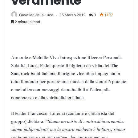
veramente
Cavalieri della Luce
15 Marzo 2012
3
1.107
2 minutes read
Armonie e Melodie Viva Introspezione Ricerca Personale
The
Solarità, Luce, Fede: questo il biglietto da visita dei
Sun,
rock band italiana di origine vicentina impegnata in
tutto il mondo per portare una musica dalla sonorità potente
e melodica con messaggi riconducibili all’etica, alla
concretezza e alla spiritualità cristiana.
Il leader Francesco Lorenzi (cantante e chitarrista del
gruppo) dichiara: “
Siamo un misto di contrasti in armonia:
siamo indipendenti, ma la nostra etichetta è la Sony, siamo
tra le persone più alternative che conosciamo, ma