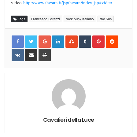
video
http://www.thesun.it/jspthesun/index.jsp#video
Tags
Francesco Lorenzi
rock punk italiano
the Sun
Google+
LinkedIn
StumbleUpon
Tumblr
Pinterest
Reddit
VKontakte
Share
Print
via
Email
Cavalieri della Luce