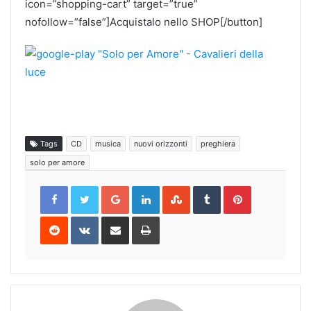
icon=”shopping-cart” target=”true”
nofollow=”false”]Acquistalo nello SHOP[/button]
Tags
CD
musica
nuovi orizzonti
preghiera
solo per amore
Google+
LinkedIn
StumbleUpon
Tumblr
Pinterest
Reddit
VKontakte
Share
Print
via
Email