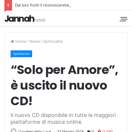
Dai loro frutti li riconoscerete
Home
/
News
/
Spiritualità
Spettacolo
“Solo per Amore”,
è uscito il nuovo
CD!
Il nuovo CD disponibile in tutte le maggiori
piattaforme di musica online.
Cavalieri della Luce
22 Maggio 2018
0
11.460