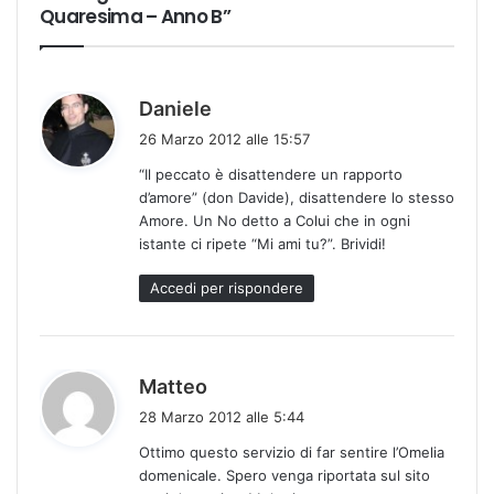
Quaresima – Anno B”
h
Daniele
a
26 Marzo 2012 alle 15:57
d
“Il peccato è disattendere un rapporto
e
d’amore” (don Davide), disattendere lo stesso
t
Amore. Un No detto a Colui che in ogni
t
istante ci ripete “Mi ami tu?”. Brividi!
o
:
Accedi per rispondere
h
Matteo
a
28 Marzo 2012 alle 5:44
d
Ottimo questo servizio di far sentire l’Omelia
e
domenicale. Spero venga riportata sul sito
t