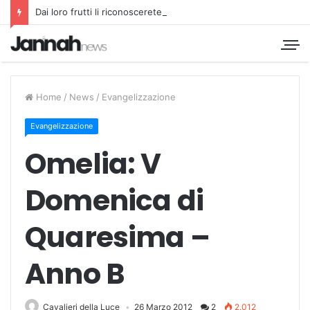
Dai loro frutti li riconoscerete
Home
/
News
/
Evangelizzazione
Evangelizzazione
Omelia: V
Domenica di
Quaresima –
Anno B
Cavalieri della Luce
26 Marzo 2012
2
2.012