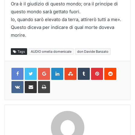
Ora è il giudizio di questo mondo; ora il principe di
questo mondo sarà gettato fuori.
Io, quando sarò elevato da terra, attirerò tutti a me».
Questo diceva per indicare di qual morte doveva
morire.
Tags
AUDIO omelia domenicale
don Davide Banzato
Google+
LinkedIn
StumbleUpon
Tumblr
Pinterest
Reddit
VKontakte
Share
Print
via
Email