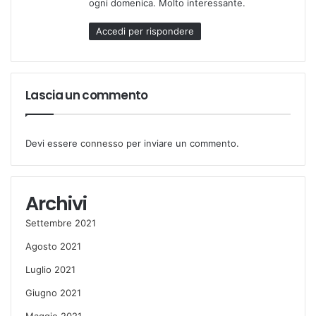
ogni domenica. Molto interessante.
t
o
Accedi per rispondere
:
Lascia un commento
Devi essere
connesso
per inviare un commento.
Archivi
Settembre 2021
Agosto 2021
Luglio 2021
Giugno 2021
Maggio 2021