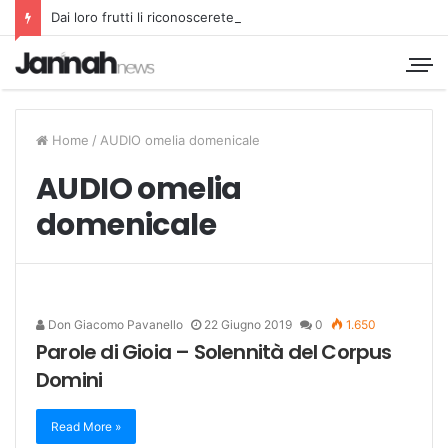
Dai loro frutti li riconoscerete
Home
/
AUDIO omelia domenicale
AUDIO omelia
domenicale
Don Giacomo Pavanello
22 Giugno 2019
0
1.650
Parole di Gioia – Solennità del Corpus
Domini
Read More »