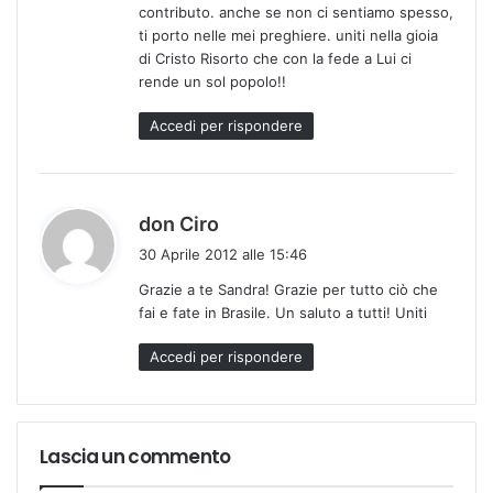
contributo. anche se non ci sentiamo spesso,
t
ti porto nelle mei preghiere. uniti nella gioia
t
di Cristo Risorto che con la fede a Lui ci
o
rende un sol popolo!!
:
Accedi per rispondere
h
don Ciro
a
30 Aprile 2012 alle 15:46
d
Grazie a te Sandra! Grazie per tutto ciò che
e
fai e fate in Brasile. Un saluto a tutti! Uniti
t
t
Accedi per rispondere
o
:
Lascia un commento