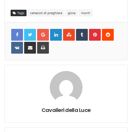
Tags
cenacoli di preghiera
gioia
risorti
Google+
LinkedIn
StumbleUpon
Tumblr
Pinterest
Reddit
VKontakte
Share
Print
via
Email
Cavalieri della Luce