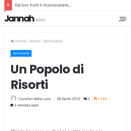
Dai loro frutti li riconoscerete
Home
/
News
/
Spiritualità
Spiritualità
Un Popolo di
Risorti
Cavalieri della Luce
28 Aprile 2012
2
1.246
3 minutes read