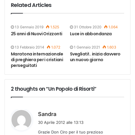
Related Articles
13 Gennaio 2019
1.525
31 Ottobre 2020
1.064
25 anni di Nuovi Orizzonti
Luce in abbondanza
13 Febbraio 2014
1.072
1 Gennaio 2021
1.603
Maratona internazionale
Svegliati!.. inizia davvero
di preghiera per i cristiani
un nuovo giorno
perseguitati
2 thoughts on “Un Popolo di Risorti”
h
Sandra
a
30 Aprile 2012 alle 13:13
d
Grazie Don Ciro per il tuo prezioso
e