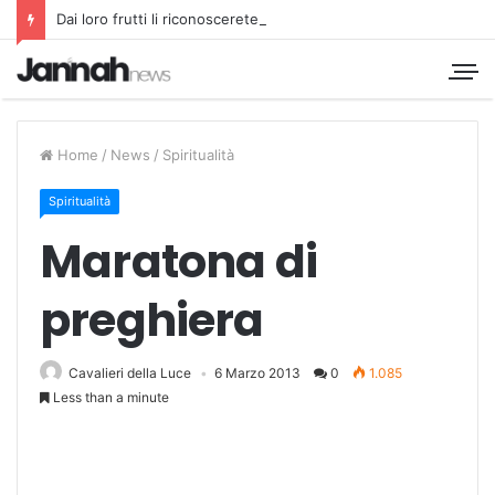
Dai loro frutti li riconoscerete
Home
/
News
/
Spiritualità
Spiritualità
Maratona di
preghiera
Cavalieri della Luce
6 Marzo 2013
0
1.085
Less than a minute