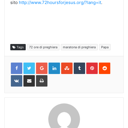
sito
http://www.72hoursforjesus.org/?lang=it
.
Tags
72 ore di preghiera
maratona di preghiera
Papa
Google+
LinkedIn
StumbleUpon
Tumblr
Pinterest
Reddit
VKontakte
Share
Print
via
Email