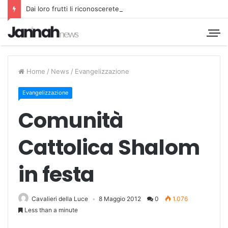
Dai loro frutti li riconoscerete
Home
/
News
/
Evangelizzazione
Evangelizzazione
Comunità
Cattolica Shalom
in festa
Cavalieri della Luce
8 Maggio 2012
0
1.076
Less than a minute