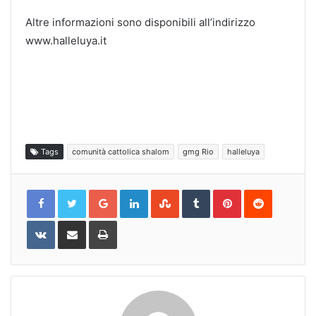
Altre informazioni sono disponibili all’indirizzo
www.halleluya.it
Tags
comunità cattolica shalom
gmg Rio
halleluya
Google+
LinkedIn
StumbleUpon
Tumblr
Pinterest
Reddit
VKontakte
Share
Print
via
Email