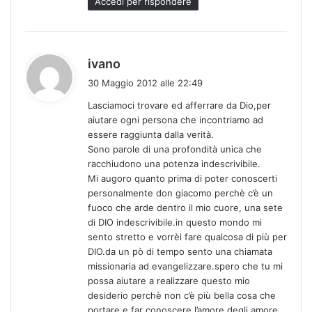
Accedi per rispondere
h
ivano
a
30 Maggio 2012 alle 22:49
d
Lasciamoci trovare ed afferrare da Dio,per
e
aiutare ogni persona che incontriamo ad
t
essere raggiunta dalla verità.
t
Sono parole di una profondità unica che
o
racchiudono una potenza indescrivibile.
:
Mi augoro quanto prima di poter conoscerti
personalmente don giacomo perchè c’è un
fuoco che arde dentro il mio cuore, una sete
di DIO indescrivibile.in questo mondo mi
sento stretto e vorrèi fare qualcosa di più per
DIO.da un pò di tempo sento una chiamata
missionaria ad evangelizzare.spero che tu mi
possa aiutare a realizzare questo mio
desiderio perchè non c’è più bella cosa che
portare e far conoscere l’amore degli amore