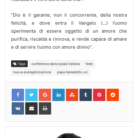
“Dio è il garante, non il concorrente, della nostra
felicità, e dove entra il Vangelo (…) l’uomo
sperimenta di essere oggetto di un amore che
purifica, riscalda e rinnova, e rende capace di amare
e di servire l’uomo con amore divino”.
Tags
conferenza episcopale italiana
fede
nuova evangelizzazione
papa benedetto xvi
Google+
LinkedIn
StumbleUpon
Tumblr
Pinterest
Reddit
VKontakte
Share
Print
via
Email