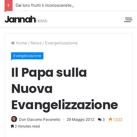
Dai loro frutti li riconoscerete
Home
/
News
/
Evangelizzazione
Evangelizzazione
Il Papa sulla
Nuova
Evangelizzazione
Don Giacomo Pavanello
29 Maggio 2012
3
1.022
2 minutes read