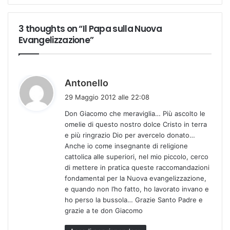
3 thoughts on “Il Papa sulla Nuova
Evangelizzazione”
h
Antonello
a
29 Maggio 2012 alle 22:08
d
Don Giacomo che meraviglia… Più ascolto le
e
omelie di questo nostro dolce Cristo in terra
t
e più ringrazio Dio per avercelo donato…
t
Anche io come insegnante di religione
o
cattolica alle superiori, nel mio piccolo, cerco
:
di mettere in pratica queste raccomandazioni
fondamental per la Nuova evangelizzazione,
e quando non l’ho fatto, ho lavorato invano e
ho perso la bussola… Grazie Santo Padre e
grazie a te don Giacomo