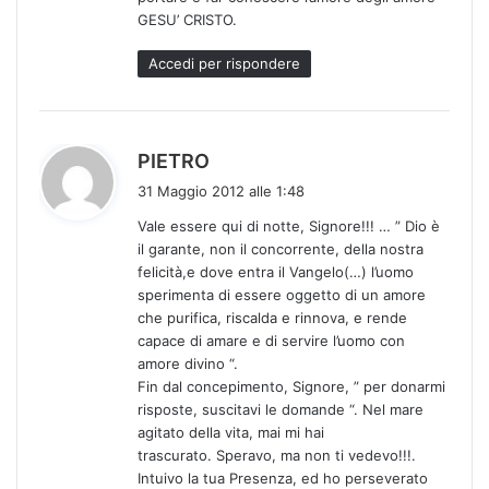
GESU’ CRISTO.
Accedi per rispondere
h
PIETRO
a
31 Maggio 2012 alle 1:48
d
Vale essere qui di notte, Signore!!! … ” Dio è
e
il garante, non il concorrente, della nostra
t
felicità,e dove entra il Vangelo(…) l’uomo
t
sperimenta di essere oggetto di un amore
o
che purifica, riscalda e rinnova, e rende
:
capace di amare e di servire l’uomo con
amore divino “.
Fin dal concepimento, Signore, ” per donarmi
risposte, suscitavi le domande “. Nel mare
agitato della vita, mai mi hai
trascurato. Speravo, ma non ti vedevo!!!.
Intuivo la tua Presenza, ed ho perseverato