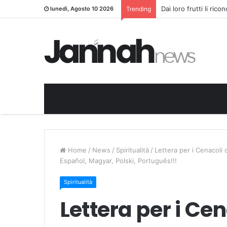
Dai loro frutti li ric
lunedì, Agosto 10 2026
Trending
Home
/
News
/
Spiritualità
/
Lettera per i Cenacoli 
Español, Magyar, Polski, Português!!!
Spiritualità
Lettera per i Cen