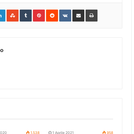
gle+
LinkedIn
StumbleUpon
Tumblr
Pinterest
Reddit
VKontakte
Share
Print
via
Email
lo
2020
1.538
1 Aprile 2021
958