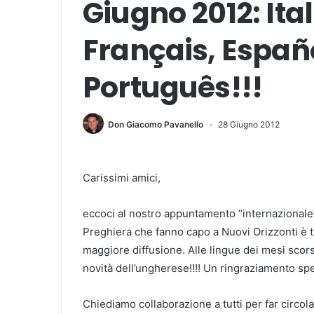
Giugno 2012: Ital
Français, Españo
Português!!!
Don Giacomo Pavanello
28 Giugno 2012
Carissimi amici,
eccoci al nostro appuntamento “internazionale” 
Preghiera che fanno capo a Nuovi Orizzonti è tr
maggiore diffusione.
Alle lingue dei mesi scor
novità dell’ungherese!!!! Un ringraziamento speci
Chiediamo collaborazione a tutti per far circolar