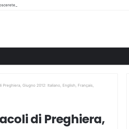
onoscerete
di Preghiera, Giugno 2012: Italiano, English, Français,
acoli di Preghiera,