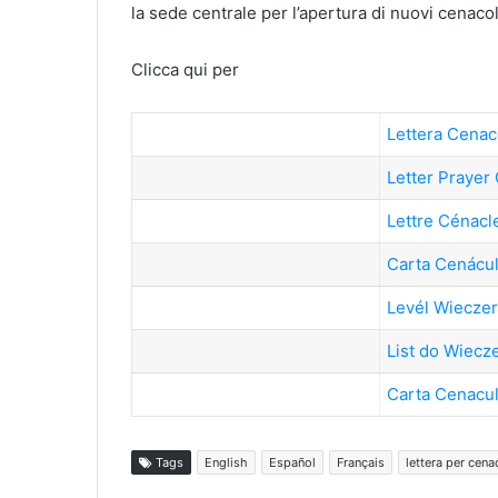
la sede centrale per l’apertura di nuovi cenacol
Clicca qui per
Lettera Cenac
Letter Prayer
Lettre Cénacl
Carta Cenácul
Levél Wieczer
List do Wiecz
Carta Cenacu
Tags
English
Español
Français
lettera per cena