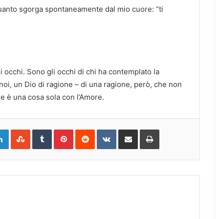
 quanto sgorga spontaneamente dal mio cuore: “ti
 occhi. Sono gli occhi di chi ha contemplato la
oi, un Dio di ragione – di una ragione, però, che non
e è una cosa sola con l’Amore.
gle+
LinkedIn
StumbleUpon
Tumblr
Pinterest
Reddit
VKontakte
Share
Print
via
Email