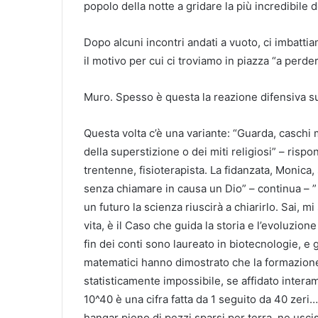
popolo della notte a gridare la più incredibile d
Dopo alcuni incontri andati a vuoto, ci imbatti
il motivo per cui ci troviamo in piazza “a perder
Muro. Spesso è questa la reazione difensiva su
Questa volta c’è una variante: “Guarda, caschi 
della superstizione o dei miti religiosi” – rispo
trentenne, fisioterapista. La fidanzata, Monica
senza chiamare in causa un Dio” – continua – ” 
un futuro la scienza riuscirà a chiarirlo. Sai, 
vita, è il Caso che guida la storia e l’evoluzio
fin dei conti sono laureato in biotecnologie, e gl
matematici hanno dimostrato che la formazione
statisticamente impossibile, se affidato interame
10^40 è una cifra fatta da 1 seguito da 40 zeri
hangar pieno di pezzi sparsi per terra, ne us