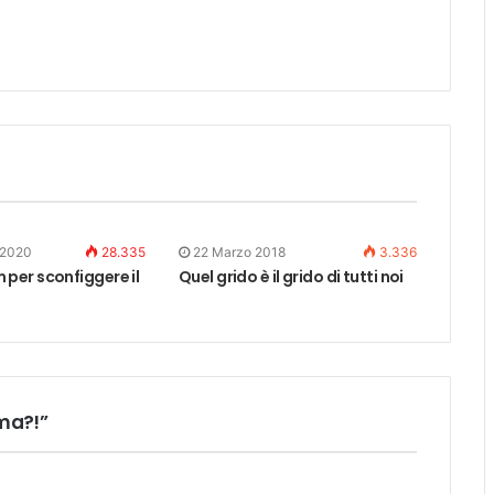
 2020
28.335
22 Marzo 2018
3.336
er sconfiggere il
Quel grido è il grido di tutti noi
mma?!”