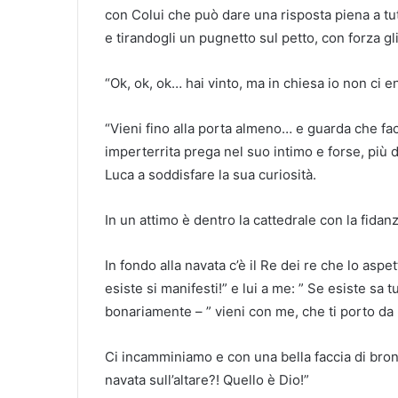
con Colui che può dare una risposta piena a tutti
e tirandogli un pugnetto sul petto, con forza gli
“Ok, ok, ok… hai vinto, ma in chiesa io non ci en
“Vieni fino alla porta almeno… e guarda che fa
imperterrita prega nel suo intimo e forse, più 
Luca a soddisfare la sua curiosità.
In un attimo è dentro la cattedrale con la fidanz
In fondo alla navata c’è il Re dei re che lo aspet
esiste si manifesti!” e lui a me: ” Se esiste sa t
bonariamente – ” vieni con me, che ti porto da 
Ci incamminiamo e con una bella faccia di bronz
navata sull’altare?! Quello è Dio!”