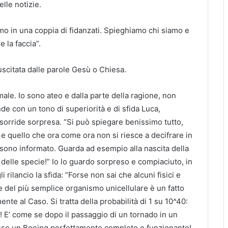
elle notizie.
amo in una coppia di fidanzati. Spieghiamo chi siamo e
e la faccia”.
scitata dalle parole Gesù o Chiesa.
male. Io sono ateo e dalla parte della ragione, non
nde con un tono di superiorità e di sfida Luca,
, sorride sorpresa. “Si può spiegare benissimo tutto,
e quello che ora come ora non si riesce a decifrare in
mi sono informato. Guarda ad esempio alla nascita della
ne delle specie!” Io lo guardo sorpreso e compiaciuto, in
i rilancio la sfida: “Forse non sai che alcuni fisici e
 del più semplice organismo unicellulare è un fatto
nte al Caso. Si tratta della probabilità di 1 su 10^40:
…! E’ come se dopo il passaggio di un tornado in un
cisse un Boeing perfettamente completo e funzionante!