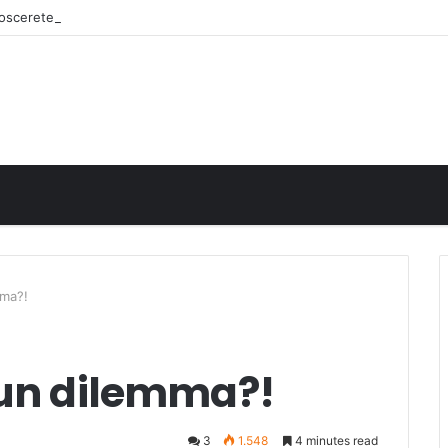
onoscerete
mma?!
 un dilemma?!
3
1.548
4 minutes read