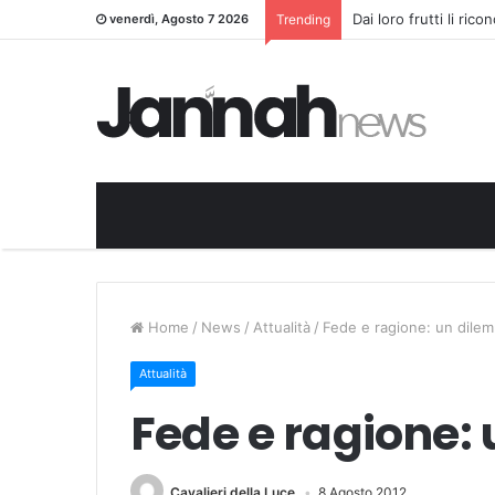
Dai loro frutti li ric
venerdì, Agosto 7 2026
Trending
Home
/
News
/
Attualità
/
Fede e ragione: un dile
Attualità
Fede e ragione:
Cavalieri della Luce
8 Agosto 2012