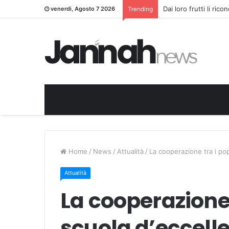
Dai loro frutti li ric
venerdì, Agosto 7 2026
Trending
Home
/
News
/
Attualità
/
La cooperazione tra i pop
Attualità
La cooperazione 
scuola d’eccell