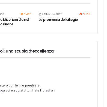
016
1.420
24 Marzo 2020
3.518
la Misericordia nel
La promessa del ciliegio
rosinone
oli: una scuola d’eccellenza”
osterò con le mie preghiere.
a voi e sopratutto i fratelli brasiliani