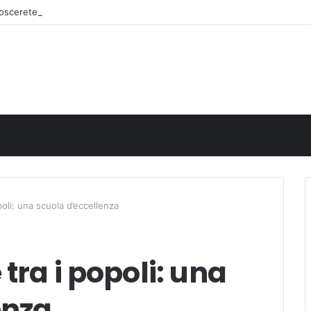
onoscerete
oli: una scuola d’eccellenza
tra i popoli: una
enza