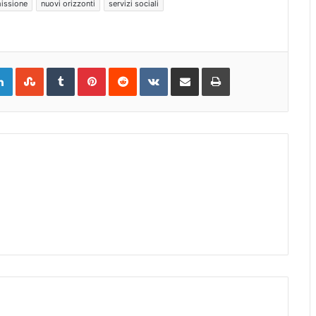
issione
nuovi orizzonti
servizi sociali
gle+
LinkedIn
StumbleUpon
Tumblr
Pinterest
Reddit
VKontakte
Share
Print
via
Email