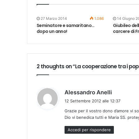
27 Marzo 2014
1.086
14 Giugno 2
Seminatore e samaritano…
Giubileo del
dopo un anno!
carcere di F
2 thoughts on “La cooperazione tra i pop
h
Alessandro Anelli
a
12 Settembre 2012 alle 12:37
d
Grazie per il vostro dono d’amore vi s
e
Dio vi benedica tutti e Maria SS. protegg
t
t
Accedi per rispondere
o