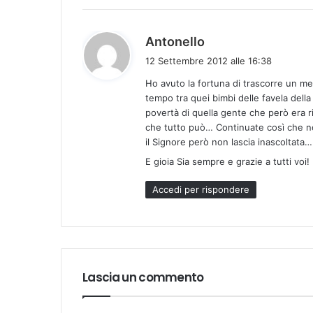
:
h
Antonello
a
12 Settembre 2012 alle 16:38
d
Ho avuto la fortuna di trascorre un me
e
tempo tra quei bimbi delle favela dell
t
povertà di quella gente che però era ric
t
che tutto può… Continuate così che no
o
il Signore però non lascia inascoltata…
:
E gioia Sia sempre e grazie a tutti voi!
Accedi per rispondere
Lascia un commento