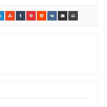
gle+
LinkedIn
StumbleUpon
Tumblr
Pinterest
Reddit
VKontakte
Share
Print
via
Email