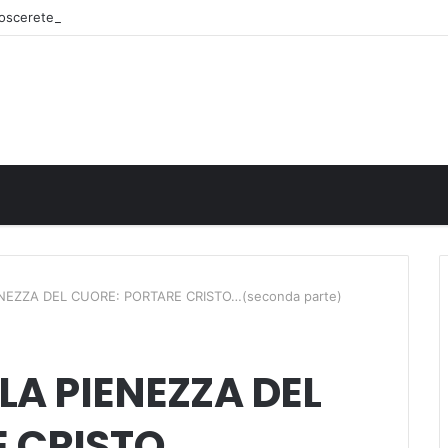
onoscerete
ENEZZA DEL CUORE: PORTARE CRISTO…(seconda parte)
 LA PIENEZZA DEL
E CRISTO…