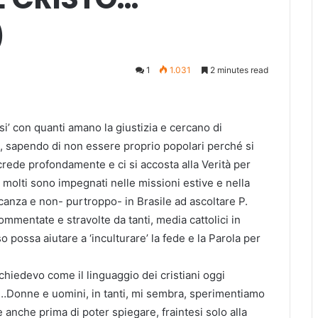
)
1
1.031
2 minutes read
si’ con quanti amano la giustizia e cercano di
o, sapendo di non essere proprio popolari perché si
 crede profondamente e ci si accosta alla Verità per
n molti sono impegnati nelle missioni estive e nella
canza e non- purtroppo- in Brasile ad ascoltare
P.
ommentate e stravolte da tanti, media cattolici in
o possa aiutare a ‘inculturare’ la fede e la Parola per
 chiedevo come il linguaggio dei cristiani oggi
…Donne e uomini, in tanti, mi sembra, sperimentiamo
ie anche prima di poter spiegare, fraintesi solo alla