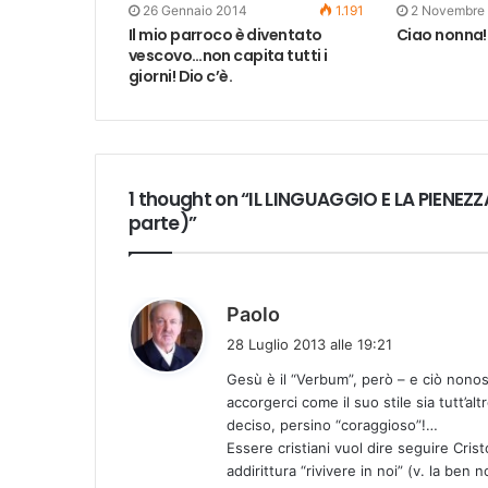
26 Gennaio 2014
1.191
2 Novembre
Il mio parroco è diventato
Ciao nonna!
vescovo…non capita tutti i
giorni! Dio c’è.
1 thought on “IL LINGUAGGIO E LA PIEN
parte)”
h
Paolo
a
28 Luglio 2013 alle 19:21
d
Gesù è il “Verbum”, però – e ciò nono
e
accorgerci come il suo stile sia tutt’a
t
deciso, persino “coraggioso”!…
t
Essere cristiani vuol dire seguire Cris
o
addirittura “rivivere in noi” (v. la ben 
: