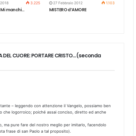
 2018
3.225
27 Febbraio 2012
1.103
 Mi manchi…
MISTERO d’AMORE
EZZA DEL CUORE: PORTARE CRISTO…(seconda
stante – leggendo con attenzione il Vangelo, possiamo ben
ltro che logorroico; poiché assai conciso, diretto ed anche
to, ma pure fare del nostro meglio per imitarlo, facendolo
nota frase di san Paolo a tal proposito).