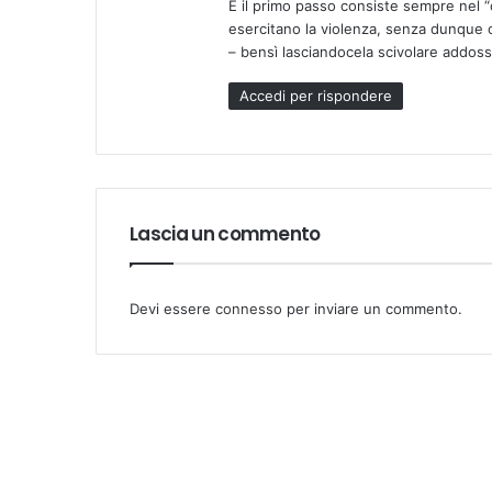
E il primo passo consiste sempre nel “
esercitano la violenza, senza dunque 
– bensì lasciandocela scivolare addoss
Accedi per rispondere
Lascia un commento
Devi essere
connesso
per inviare un commento.