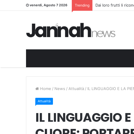
Dai loro frutti li ric
venerdì, Agosto 7 2026
Trending
Home
/
News
/
Attualità
/
IL LINGUAGGIO E LA PI
Attualità
IL LINGUAGGIO E
CUORE: PORTAR