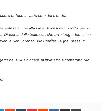
essere diffuso in varie città del mondo.
ere estesa anche alla varie diocesi del mondo, siamo
ella ‘Diaconia della bellezza’, che avrà luogo domenica
ovanile San Lorenzo, Via Pfeiffer 24 (nei pressi di
tto nella Sua diocesi, la invitiamo a contattarci via
com.
gle+
LinkedIn
StumbleUpon
Tumblr
Pinterest
Reddit
VKontakte
Share
Print