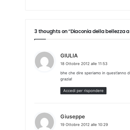
3 thoughts on “Diaconia della bellezza 
h
GIULIA
a
18 Ottobre 2012 alle 11:53
d
bhe che dire speriamo in quest’anno dell
e
grazia!
t
t
Accedi per rispondere
o
:
h
Giuseppe
a
19 Ottobre 2012 alle 10:29
d