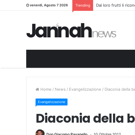
Dai loro frutti li ric
venerdì, Agosto 7 2026
Trending
Home
/
News
/
Evangelizzazione
/
Diaconia della b
Evangelizzazione
Diaconia della 
Don Giacomo Pavanello
10 Ottobre 2012