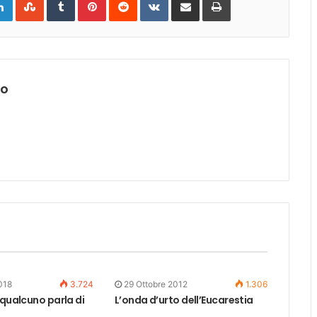
via
Email
lo
018
3.724
29 Ottobre 2012
1.306
 qualcuno parla di
L’onda d’urto dell’Eucarestia