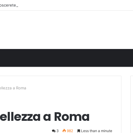
onoscerete
ellezza a Roma
bellezza a Roma
3
982
Less than a minute