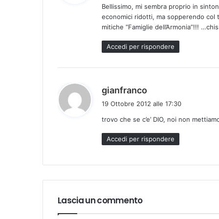
Bellissimo, mi sembra proprio in sinto
e
economici ridotti, ma sopperendo col tal
t
mitiche “Famiglie dell’Armonia”!!! …ch
t
o
Accedi per rispondere
:
h
gianfranco
a
19 Ottobre 2012 alle 17:30
d
trovo che se c’e’ DIO, noi non mettiamo l
e
t
Accedi per rispondere
t
o
:
Lascia un commento