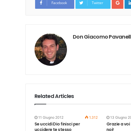
Facebook
Twitter
Don Giacomo Pavanel
Related Articles
11 Giugno 2012
1.312
13 Giugno 2
Se uccidi Dio finisci per
Grazie a voi
uccidere te stesso
noi!