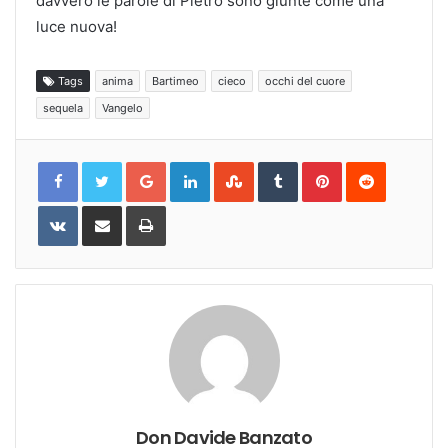
davvero le parole di Pietro sono giunte come una
luce nuova!
Tags
anima
Bartimeo
cieco
occhi del cuore
sequela
Vangelo
Google+
LinkedIn
StumbleUpon
Tumblr
Pinterest
Reddit
VKontakte
Share
Print
via
Email
Don Davide Banzato