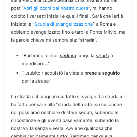
sulla
Parola di Luce
scelta da Chiara Amirante nel
post “
Apri gli occhi del nostro cuore
“, mi hanno
colpito i versetti iniziali e quelli finali. Sarà che ieri è
iniziata la “
Scuola di evangelizzazione
” a Roma e
abbiamo evangelizzato fino a tardi a Ponte Milvio, ma
la parola chiave mi sembra sia: “
strada
“.
“Bartimèo, cieco,
sedeva
lungo la
strada
a
mendicare…”
“…subito riacquistò la vista e
prese a seguirlo
per la
strada
.”
La strada è il luogo in cui tutto si svolge. La strada mi
ha fatto pensare alla “strada della vita” su cui anche
noi possiamo rischiare di stare seduti, subendo le
circostanze e gli eventi passivamente, subendo la
nostra vita senza viverla. Avviene qualcosa che
cambia radicalmente tutto: Bartimeo per quella