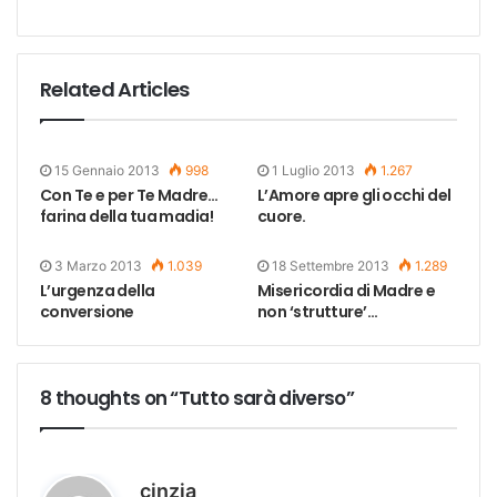
Related Articles
15 Gennaio 2013
998
1 Luglio 2013
1.267
Con Te e per Te Madre…
L’Amore apre gli occhi del
farina della tua madia!
cuore.
3 Marzo 2013
1.039
18 Settembre 2013
1.289
L’urgenza della
Misericordia di Madre e
conversione
non ‘strutture’…
8 thoughts on “Tutto sarà diverso”
h
cinzia