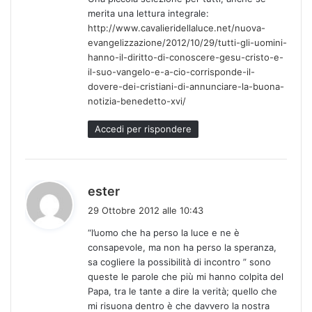
e
merita una lettura integrale:
t
http://www.cavalieridellaluce.net/nuova-
t
evangelizzazione/2012/10/29/tutti-gli-uomini-
o
hanno-il-diritto-di-conoscere-gesu-cristo-e-
:
il-suo-vangelo-e-a-cio-corrisponde-il-
dovere-dei-cristiani-di-annunciare-la-buona-
notizia-benedetto-xvi/
Accedi per rispondere
h
ester
a
29 Ottobre 2012 alle 10:43
d
“l’uomo che ha perso la luce e ne è
e
consapevole, ma non ha perso la speranza,
t
sa cogliere la possibilità di incontro ” sono
t
queste le parole che più mi hanno colpita del
o
Papa, tra le tante a dire la verità; quello che
:
mi risuona dentro è che davvero la nostra