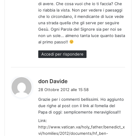
di avere. Che cosa vuoi che io ti faccia? Che
io riabbia la vista. Non per vedere i paesaggi
che lo circondano, il mendicante di luce vede
una strada quella che gli serve per seguire
Gesù. Ogni Parola del Signore sia per noi se
non un sole… almeno tanta luce quanto basta
al primo passo!!
Accedi per rispondere
h
don Davide
a
28 Ottobre 2012 alle 15:58
d
Grazie per i commenti bellissimi. Ho aggiunto
e
due righe al post con il link al l’omelia del
t
Papa di oggi: semplicemente meravigliosa!!!
t
Link:
o
http://www.vatican.va/holy_father/benedict_x
:
vi/homilies/2012/documents/hf_ben-