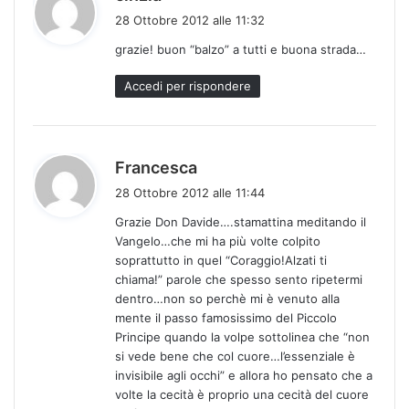
a
28 Ottobre 2012 alle 11:32
d
grazie! buon “balzo” a tutti e buona strada…
e
t
Accedi per rispondere
t
o
:
h
Francesca
a
28 Ottobre 2012 alle 11:44
d
Grazie Don Davide….stamattina meditando il
e
Vangelo…che mi ha più volte colpito
t
soprattutto in quel “Coraggio!Alzati ti
t
chiama!” parole che spesso sento ripetermi
o
dentro…non so perchè mi è venuto alla
:
mente il passo famosissimo del Piccolo
Principe quando la volpe sottolinea che “non
si vede bene che col cuore…l’essenziale è
invisibile agli occhi” e allora ho pensato che a
volte la cecità è proprio una cecità del cuore