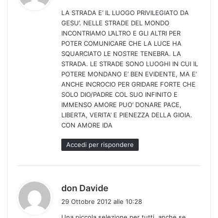
d
LA STRADA E’ IL LUOGO PRIVILEGIATO DA
e
GESU’. NELLE STRADE DEL MONDO
t
INCONTRIAMO L’ALTRO E GLI ALTRI PER
t
POTER COMUNICARE CHE LA LUCE HA
o
SQUARCIATO LE NOSTRE TENEBRA. LA
:
STRADA. LE STRADE SONO LUOGHI IN CUI IL
POTERE MONDANO E’ BEN EVIDENTE, MA E’
ANCHE INCROCIO PER GRIDARE FORTE CHE
SOLO DIO/PADRE COL SUO INFINITO E
IMMENSO AMORE PUO’ DONARE PACE,
LIBERTA, VERITA’ E PIENEZZA DELLA GIOIA.
CON AMORE IDA
Accedi per rispondere
h
don Davide
a
29 Ottobre 2012 alle 10:28
d
Una piccola selezione per tutti, anche se