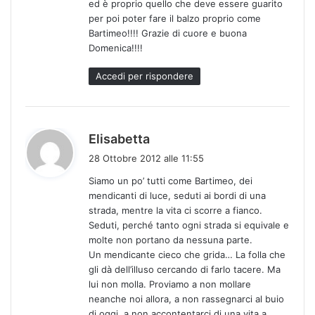
ed è proprio quello che deve essere guarito
per poi poter fare il balzo proprio come
Bartimeo!!!! Grazie di cuore e buona
Domenica!!!!
Accedi per rispondere
h
Elisabetta
a
28 Ottobre 2012 alle 11:55
d
Siamo un po’ tutti come Bartimeo, dei
e
mendicanti di luce, seduti ai bordi di una
t
strada, mentre la vita ci scorre a fianco.
t
Seduti, perché tanto ogni strada si equivale e
o
molte non portano da nessuna parte.
:
Un mendicante cieco che grida… La folla che
gli dà dell’illuso cercando di farlo tacere. Ma
lui non molla. Proviamo a non mollare
neanche noi allora, a non rassegnarci al buio
di oggi, a non accontentarci di una vita a