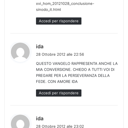
xvi_hom_20121028_conclusione-
sinodo_it.html
Accedi per rispondere
h
ida
a
28 Ottobre 2012 alle 22:56
d
QUESTO VANGELO RAPPRESENTA ANCHE LA
e
MIA CONVERSIONE. CHIEDO A TUTTI VOI DI
t
PREGARE PER LA PERSEVERANZA DELLA
t
FEDE. CON AMORE IDA
o
:
Accedi per rispondere
h
ida
a
28 Ottobre 2012 alle 23:02