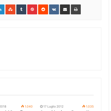
gle+
LinkedIn
StumbleUpon
Tumblr
Pinterest
Reddit
VKontakte
Share
Print
via
Email
 2018
1.040
17 Luglio 2012
1.035