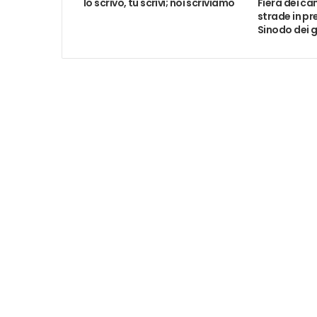
Io scrivo, tu scrivi; noi scriviamo
Fiera dei ca
strade in pr
Sinodo dei g