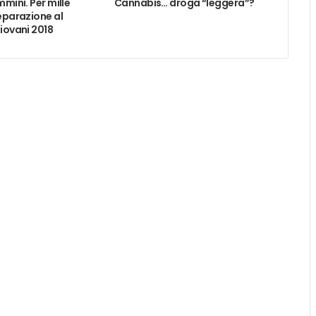
mmini. Per mille
Cannabis… droga “leggera”?
eparazione al
iovani 2018