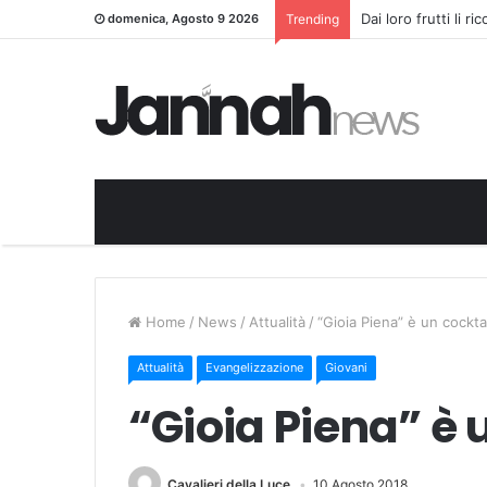
Dai loro frutti li r
domenica, Agosto 9 2026
Trending
Home
/
News
/
Attualità
/
“Gioia Piena” è un cocktai
Attualità
Evangelizzazione
Giovani
“Gioia Piena” è u
Cavalieri della Luce
10 Agosto 2018