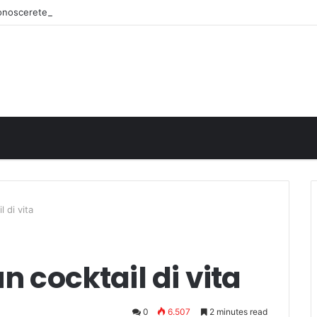
iconoscerete
l di vita
n cocktail di vita
0
6.507
2 minutes read