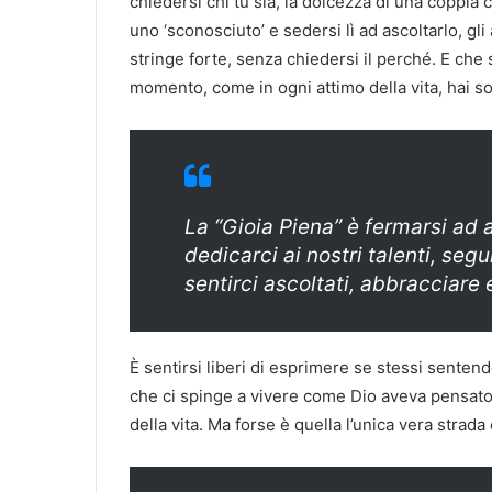
chiedersi chi tu sia, la dolcezza di una coppia
uno ‘sconosciuto’ e sedersi lì ad ascoltarlo, gli 
stringe forte, senza chiedersi il perché. E che
momento, come in ogni attimo della vita, hai s
La “Gioia Piena” è fermarsi ad a
dedicarci ai nostri talenti, segu
sentirci ascoltati, abbracciare 
È sentirsi liberi di esprimere se stessi senten
che ci spinge a vivere come Dio aveva pensato pe
della vita. Ma forse è quella l’unica vera strada 