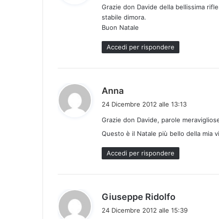
Grazie don Davide della bellissima rif
e
stabile dimora.
t
Buon Natale
t
o
Accedi per rispondere
:
h
Anna
a
24 Dicembre 2012 alle 13:13
d
Grazie don Davide, parole meraviglios
e
Questo è il Natale più bello della mia v
t
t
Accedi per rispondere
o
:
h
Giuseppe Ridolfo
a
24 Dicembre 2012 alle 15:39
d