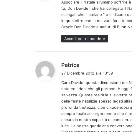
Associare il Natale all’umano soffrire è
e
tu, Don Davide , che hai collegato il Na
t
collegati che “ parlano “ e ci dicono 
t
in quell’oltre che in noi vuol farsi temp
o
Grazie Don Davide e auguri di Buon N
:
Accedi per rispondere
h
Patrice
a
27 Dicembre 2012 alle 13:39
d
Caro Davide, questa dimensione del Na
e
nato ed i doni che gli portano, è oggi 
t
salvezza. Questa realtà la si avverte 
t
delle feste natalizie spesso legati all
o
profonda tristezza, cioè chiudendosi 
:
sempre facile accorgersene e che è anzi
oscura la nostra capacità di considera
luce. La nostra quotidiana conversione