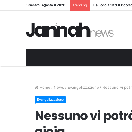
Dai loro frutti li rico
sabato, Agosto 8 2026
Trending
Home
/
News
/
Evangelizzazione
/
Nessuno vi potrà
Evangelizzazione
Nessuno vi potrà
gioia.