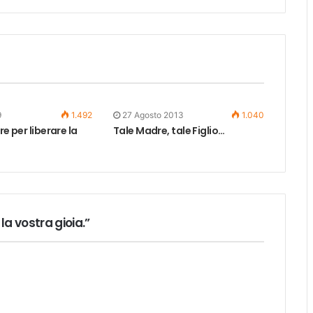
9
1.492
27 Agosto 2013
1.040
re per liberare la
Tale Madre, tale Figlio…
la vostra gioia.”