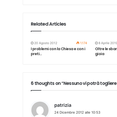
Related Articles
20 Agosto 2012
1.174
8 Aprile 201
I problemi con la Chiesa e con i
Oltre le sbar
preti…
gioia
6 thoughts on “Nessuno vi potrà togliere 
h
patrizia
a
24 Dicembre 2012 alle 10:53
d