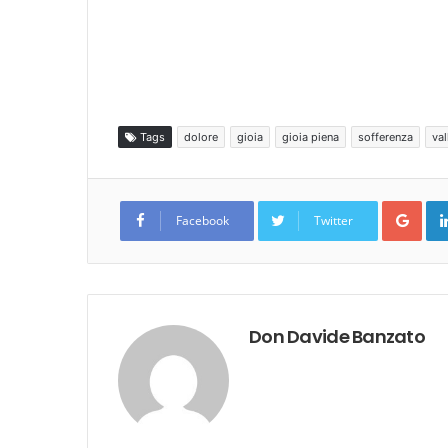
Tags
dolore
gioia
gioia piena
sofferenza
val
Goo
Facebook
Twitter
Don Davide Banzato