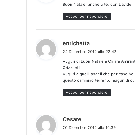
Buon Natale, anche a te, don Davide!!
e
t
Accedi per rispondere
t
o
:
h
enrichetta
a
24 Dicembre 2012 alle 22:42
d
Auguri di Buon Natale a Chiara Amirant
e
Orizzonti.
t
Auguri a quelli angeli che per caso h
t
questo cammino terreno.. auguri di cuo
o
:
Accedi per rispondere
h
Cesare
a
26 Dicembre 2012 alle 16:39
d