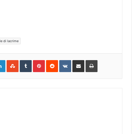
le di lacrime
gle+
LinkedIn
StumbleUpon
Tumblr
Pinterest
Reddit
VKontakte
Share
Print
via
Email