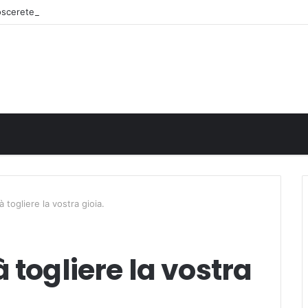
noscerete
 togliere la vostra gioia.
 togliere la vostra