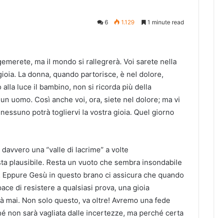
6
1.129
1 minute read
e gemerete, ma il mondo si rallegrerà. Voi sarete nella
 gioia. La donna, quando partorisce, è nel dolore,
alla luce il bambino, non si ricorda più della
un uomo. Così anche voi, ora, siete nel dolore; ma vi
 nessuno potrà togliervi la vostra gioia. Quel giorno
davvero una “valle di lacrime” a volte
sta plausibile. Resta un vuoto che sembra insondabile
… Eppure
Gesù in questo brano ci assicura che quando
ace di resistere a qualsiasi prova, una gioia
à mai. Non solo questo, va oltre! Avremo una fede
é non sarà vagliata dalle incertezze, ma perché certa