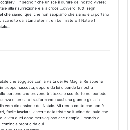
 cogliervi il “ segno “ che unisce il durare del nostro vivere;
tale alla risurrezione e alla croce …ovvero, tutti segni
quel che siamo, quel che non sappiamo che siamo e ci portano
o scandito da istanti eterni : un bel mistero il Natale !
atale…
tale che soggiace con la visita dei Re Magi al Re appena
fin troppo nascosta, eppure da lei dipende la nostra
nelle persone che provono tristezza e sconforto nel periodo
’assenza di un caro trasformando così una grande gioia in
alla vera dimensione del Natale. Mi rendo conto che non è
, facile lasciarsi vincere dalla triste solitudine del buio che
re la vita quel dono meraviglioso che riempie il mondo di
 comincia proprio da qui.