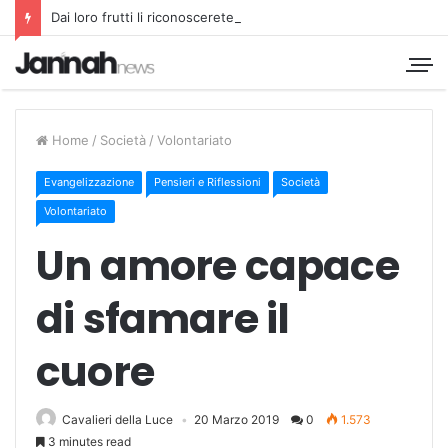
Dai loro frutti li riconoscerete
Home
/
Società
/
Volontariato
Evangelizzazione
Pensieri e Riflessioni
Società
Volontariato
Un amore capace
di sfamare il
cuore
Cavalieri della Luce
20 Marzo 2019
0
1.573
3 minutes read