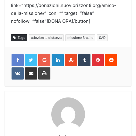
link=”https://donazioni.nuoviorizzonti.org/amico-
della-missione/” icon=”” target=”false”
nofollow=”false”]DONA ORA[/button]
Tags
adozioni a distanza
missione Brasile
SAD
Google+
LinkedIn
StumbleUpon
Tumblr
Pinterest
Reddit
VKontakte
Share
Print
via
Email