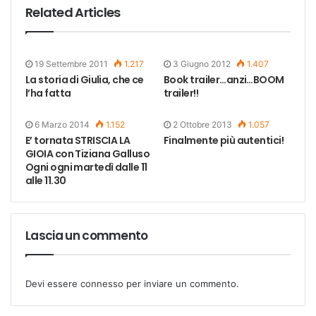
Related Articles
19 Settembre 2011
1.217
3 Giugno 2012
1.407
La storia di Giulia, che ce
Book trailer…anzi…BOOM
l’ha fatta
trailer!!
6 Marzo 2014
1.152
2 Ottobre 2013
1.057
E’ tornata STRISCIA LA
Finalmente più autentici!
GIOIA con Tiziana Galluso
Ogni ogni martedì dalle 11
alle 11.30
Lascia un commento
Devi essere
connesso
per inviare un commento.