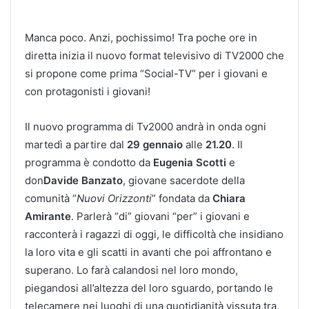
Manca poco. Anzi, pochissimo! Tra poche ore in
diretta inizia il nuovo format televisivo di TV2000 che
si propone come prima “Social-TV” per i giovani e
con protagonisti i giovani!
Il nuovo programma di Tv2000 andrà in onda ogni
martedì a partire dal
29 gennaio
alle
21.20
. Il
programma è condotto da
Eugenia Scotti
e
don
Davide Banzato
, giovane sacerdote della
comunità “
Nuovi Orizzonti
” fondata da
Chiara
Amirante
. Parlerà “di” giovani “per” i giovani e
racconterà i ragazzi di oggi, le difficoltà che insidiano
la loro vita e gli scatti in avanti che poi affrontano e
superano. Lo farà calandosi nel loro mondo,
piegandosi all’altezza del loro sguardo, portando le
telecamere nei luoghi di una quotidianità vissuta tra