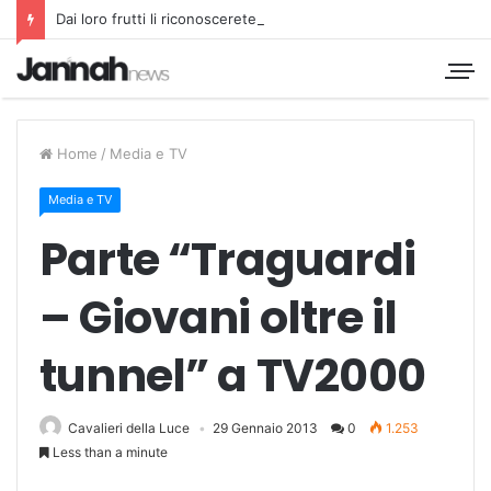
Dai loro frutti li riconoscerete
Home
/
Media e TV
Media e TV
Parte “Traguardi
– Giovani oltre il
tunnel” a TV2000
Cavalieri della Luce
29 Gennaio 2013
0
1.253
Less than a minute