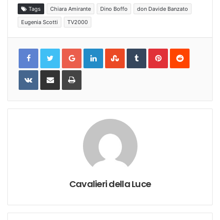
Tags
Chiara Amirante
Dino Boffo
don Davide Banzato
Eugenia Scotti
TV2000
Google+
LinkedIn
StumbleUpon
Tumblr
Pinterest
Reddit
VKontakte
Share
Print
via
Email
Cavalieri della Luce