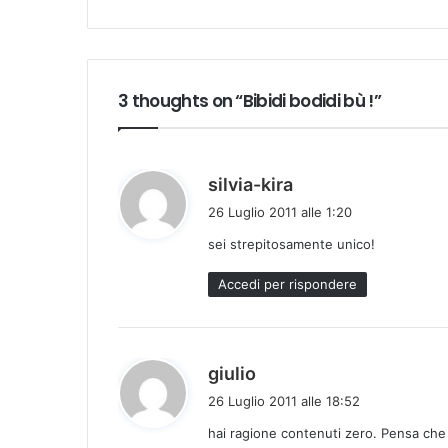
3 thoughts on “Bibidi bodidi bù !”
h
silvia-kira
a
26 Luglio 2011 alle 1:20
d
sei strepitosamente unico!
e
t
Accedi per rispondere
t
o
:
h
giulio
a
26 Luglio 2011 alle 18:52
d
hai ragione contenuti zero. Pensa che
e