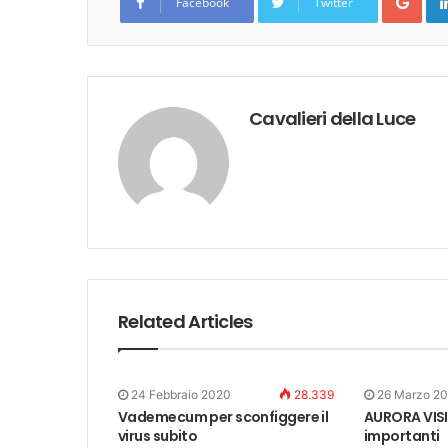
Facebook
Twitter
Cavalieri della Luce
Related Articles
24 Febbraio 2020
28.339
26 Marzo 2
Vademecum per sconfiggere il
AURORA VIS
virus subito
importanti