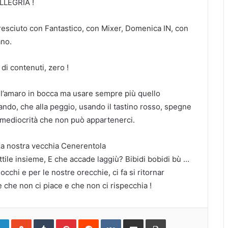
ALLEGRIA !
esciuto con Fantastico, con Mixer, Domenica IN, con
ano.
i contenuti, zero !
l’amaro in bocca ma usare sempre più quello
ndo, che alla peggio, usando il tastino rosso, spegne
 mediocrità che non può appartenerci.
la nostra vecchia Cenerentola
tile insieme, E che accade laggiù? Bibidi bobidi bù …
cchi e per le nostre orecchie, ci fa si ritornar
 che non ci piace e che non ci rispecchia !
gle+
LinkedIn
StumbleUpon
Tumblr
Pinterest
Reddit
VKontakte
Share
Print
via