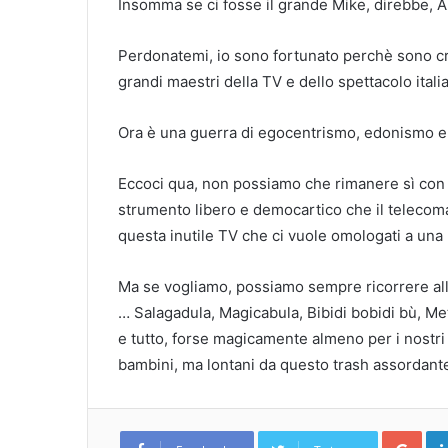
Insomma se ci fosse il grande Mike, direbbe, 
Perdonatemi, io sono fortunato perchè sono cr
grandi maestri della TV e dello spettacolo itali
Ora è una guerra di egocentrismo, edonismo e d
Eccoci qua, non possiamo che rimanere sì con 
strumento libero e democartico che il telecoma
questa inutile TV che ci vuole omologati a una
Ma se vogliamo, possiamo sempre ricorrere al
… Salagadula, Magicabula, Bibidi bobidi bù, Met
e tutto, forse magicamente almeno per i nostri o
bambini, ma lontani da questo trash assordante
Goo