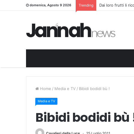
Dai loro frutti li r
domenica, Agosto 9 2026
Trending
Home
/
Media e TV
/
Bibidi bodidi bù !
Media e TV
Bibidi bodidi bù 
Cavalieri della Luce
25 Luglio 2011