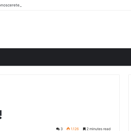
iconoscerete
!
3
1.126
2 minutes read