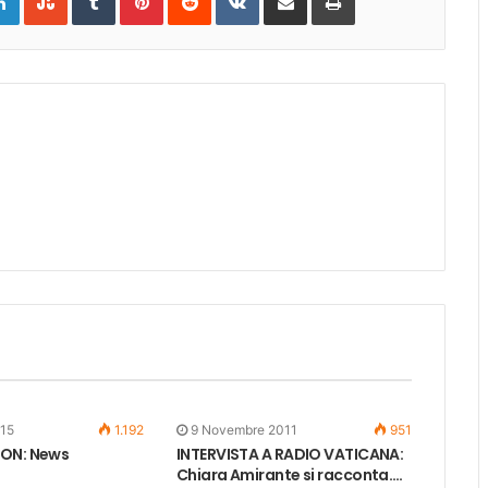
Email
015
1.192
9 Novembre 2011
951
ION: News
INTERVISTA A RADIO VATICANA:
Chiara Amirante si racconta….