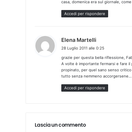
casa, domenica era sul giornale, com
t
t
Accedi per rispondere
o
:
h
Elena Martelli
a
28 Luglio 2011 alle 0:25
d
grazie per questa bella riflessione, Fab
e
A volte è importante fermarsi e fare i
t
propinato, per quel sano senso critico 
t
tutto senza nemmeno accorgersene…
o
:
Accedi per rispondere
Lascia un commento