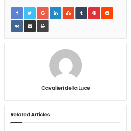
Google+
LinkedIn
StumbleUpon
Tumblr
Pinterest
Reddit
VKontakte
Share
Print
via
Email
Cavalieri della Luce
Related Articles