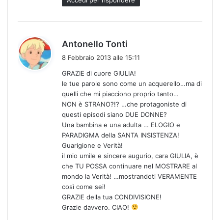
o
:
h
Antonello Tonti
a
8 Febbraio 2013 alle 15:11
d
GRAZIE di cuore GIULIA!
e
le tue parole sono come un acquerello…ma di
t
quelli che mi piacciono proprio tanto…
t
NON è STRANO?!? …che protagoniste di
o
questi episodi siano DUE DONNE?
:
Una bambina e una adulta … ELOGIO e
PARADIGMA della SANTA INSISTENZA!
Guarigione e Verità!
il mio umile e sincere augurio, cara GIULIA, è
che TU POSSA continuare nel MOSTRARE al
mondo la Verità! …mostrandoti VERAMENTE
così come sei!
GRAZIE della tua CONDIVISIONE!
Grazie davvero. CIAO!