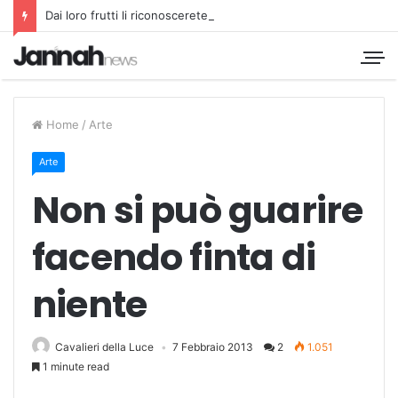
Dai loro frutti li riconoscerete
Home
/
Arte
Arte
Non si può guarire
facendo finta di
niente
Cavalieri della Luce
7 Febbraio 2013
2
1.051
1 minute read