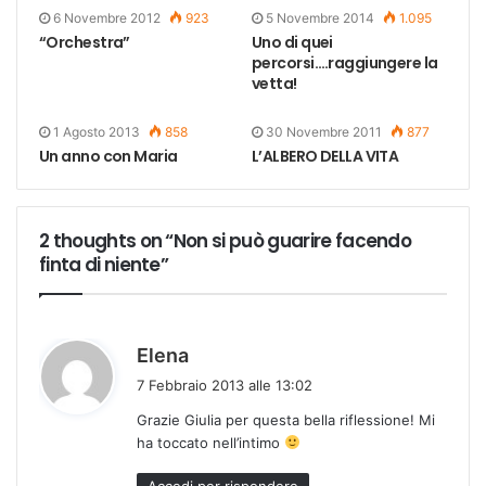
6 Novembre 2012
923
5 Novembre 2014
1.095
“Orchestra”
Uno di quei
percorsi….raggiungere la
vetta!
1 Agosto 2013
858
30 Novembre 2011
877
Un anno con Maria
L’ALBERO DELLA VITA
2 thoughts on “Non si può guarire facendo
finta di niente”
h
Elena
a
7 Febbraio 2013 alle 13:02
d
Grazie Giulia per questa bella riflessione! Mi
e
ha toccato nell’intimo
t
t
Accedi per rispondere