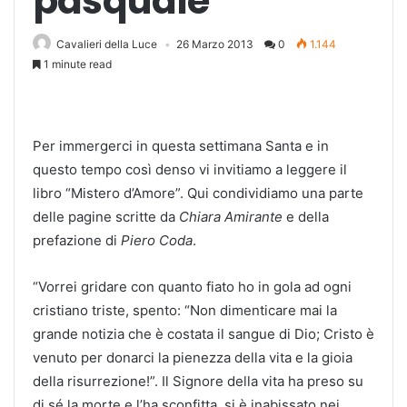
pasquale
Cavalieri della Luce
26 Marzo 2013
0
1.144
1 minute read
Per immergerci in questa settimana Santa e in
questo tempo così denso vi invitiamo a leggere il
libro “Mistero d’Amore”. Qui condividiamo una parte
delle pagine scritte da
Chiara Amirante
e della
prefazione di
Piero Coda
.
“Vorrei gridare con quanto fiato ho in gola ad ogni
cristiano triste, spento: “Non dimenticare mai la
grande notizia che è costata il sangue di Dio; Cristo è
venuto per donarci la pienezza della vita e la gioia
della risurrezione!”. Il Signore della vita ha preso su
di sé la morte e l’ha sconfitta, si è inabissato nei