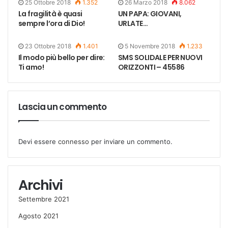
25 Ottobre 2018
1.352
26 Marzo 2018
8.062
La fragilità è quasi
UN PAPA: GIOVANI,
sempre l’ora di Dio!
URLATE…
23 Ottobre 2018
1.401
5 Novembre 2018
1.233
Il modo più bello per dire:
SMS SOLIDALE PER NUOVI
Ti amo!
ORIZZONTI – 45586
Lascia un commento
Devi essere
connesso
per inviare un commento.
Archivi
Settembre 2021
Agosto 2021