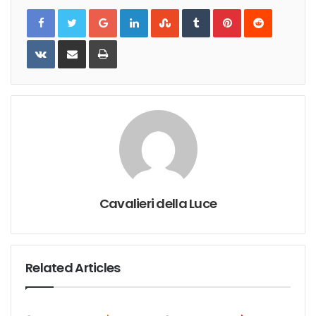
Google+
LinkedIn
StumbleUpon
Tumblr
Pinterest
Reddit
VKontakte
Share
Print
via
Email
Cavalieri della Luce
Related Articles