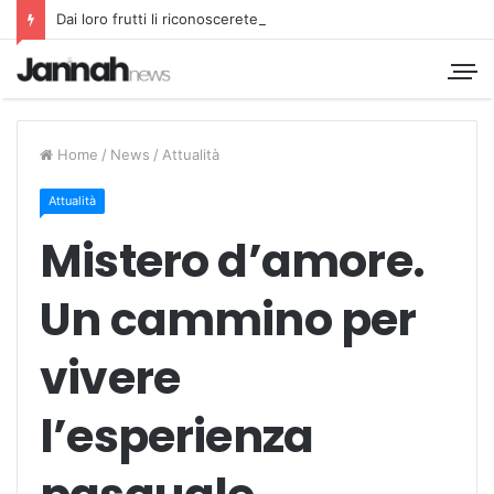
Dai loro frutti li riconoscerete
Home
/
News
/
Attualità
Attualità
Mistero d’amore.
Un cammino per
vivere
l’esperienza