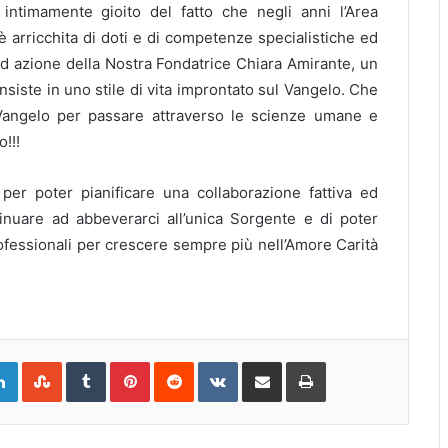
ntimamente gioito del fatto che negli anni l’Area
 arricchita di doti e di competenze specialistiche ed
e ed azione della Nostra Fondatrice Chiara Amirante, un
siste in uno stile di vita improntato sul Vangelo. Che
 Vangelo per passare attraverso le scienze umane e
!!!
 per poter pianificare una collaborazione fattiva ed
tinuare ad abbeverarci all’unica Sorgente e di poter
rofessionali per crescere sempre più nell’Amore Carità
gle+
LinkedIn
StumbleUpon
Tumblr
Pinterest
Reddit
VKontakte
Share
Print
via
Email