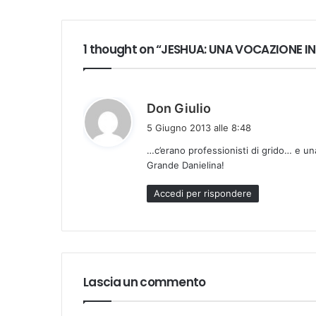
1 thought on “JESHUA: UNA VOCAZIONE IN 
h
Don Giulio
a
5 Giugno 2013 alle 8:48
d
…c’erano professionisti di grido… e una
e
Grande Danielina!
t
t
Accedi per rispondere
o
:
Lascia un commento