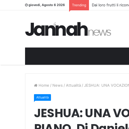
Dai loro frutti li ric
giovedì, Agosto 6 2026
Trending
Home
/
News
/
Attualità
/
JESHUA: UNA VOCAZIONE 
Attualità
JESHUA: UNA VO
PIANO. Di Daniel