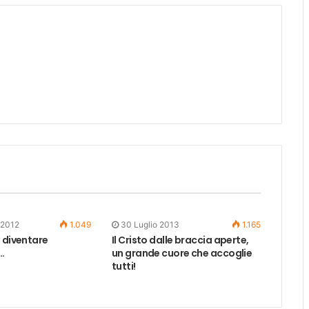
 2012
1.049
30 Luglio 2013
1.165
 diventare
Il Cristo dalle braccia aperte,
…
un grande cuore che accoglie
tutti!