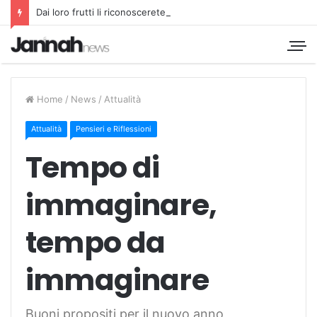
Dai loro frutti li riconoscerete
Home
/
News
/
Attualità
Attualità
Pensieri e Riflessioni
Tempo di
immaginare,
tempo da
immaginare
Buoni propositi per il nuovo anno