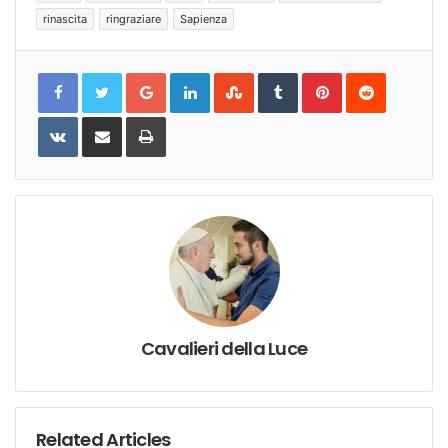
rinascita
ringraziare
Sapienza
Google+
LinkedIn
StumbleUpon
Tumblr
Pinterest
Reddit
VKontakte
Share
Print
via
Email
Cavalieri della Luce
Related Articles