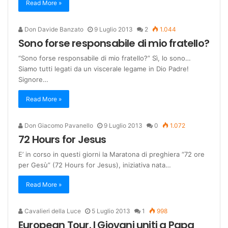
Read More »
Don Davide Banzato
9 Luglio 2013
2
1.044
Sono forse responsabile di mio fratello?
“Sono forse responsabile di mio fratello?” Sì, lo sono…
Siamo tutti legati da un viscerale legame in Dio Padre!
Signore…
Read More »
Don Giacomo Pavanello
9 Luglio 2013
0
1.072
72 Hours for Jesus
E’ in corso in questi giorni la Maratona di preghiera “72 ore
per Gesù” (72 Hours for Jesus), iniziativa nata…
Read More »
Cavalieri della Luce
5 Luglio 2013
1
998
European Tour. I Giovani uniti a Papa