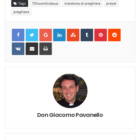
Tags
72hoursforjesus
maratona di preghiera
prayer
preghiera
Google+
LinkedIn
StumbleUpon
Tumblr
Pinterest
Reddit
VKontakte
Share
Print
via
Email
Don Giacomo Pavanello