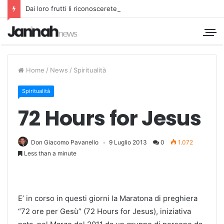
Dai loro frutti li riconoscerete
Home
/
News
/
Spiritualità
Spiritualità
72 Hours for Jesus
Don Giacomo Pavanello
9 Luglio 2013
0
1.072
Less than a minute
E’ in corso in questi giorni la Maratona di preghiera
“72 ore per Gesù” (72 Hours for Jesus), iniziativa