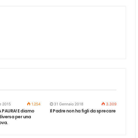
e 2015
1.254
31 Gennaio 2018
3.309
 PAURA! E diamo
Il Padre non ha figli da sprecare
diversa per una
ova.