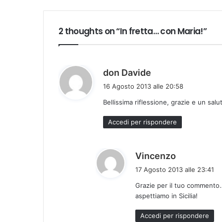
2 thoughts on “In fretta… con Maria!”
h
don Davide
a
16 Agosto 2013 alle 20:58
d
Bellissima riflessione, grazie e un saluto
e
t
Accedi per rispondere
t
o
:
h
Vincenzo
a
17 Agosto 2013 alle 23:41
d
Grazie per il tuo commento…
e
aspettiamo in Sicilia!
t
t
Accedi per rispondere