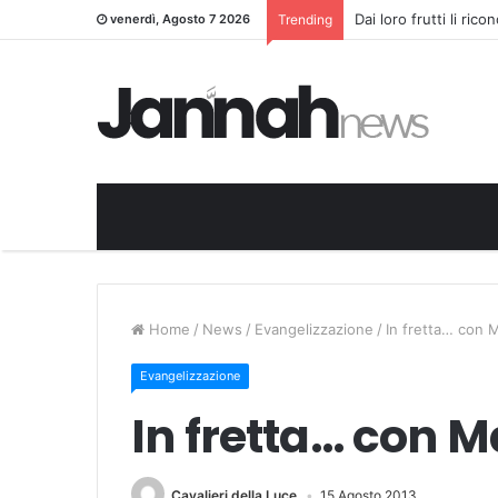
Dai loro frutti li ric
venerdì, Agosto 7 2026
Trending
Home
/
News
/
Evangelizzazione
/
In fretta… con M
Evangelizzazione
In fretta… con M
Cavalieri della Luce
15 Agosto 2013