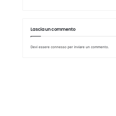
o
:
Lascia un commento
Devi essere
connesso
per inviare un commento.