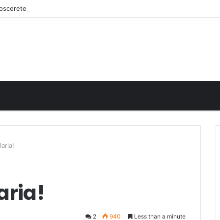
onoscerete
aria!
aria!
2
940
Less than a minute