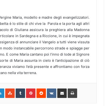
Vergine Maria, modello e madre degli evangelizzatori.
etta è lo stile di chi vive la Parola e la porta agli altri
acolo di Giuliana assicura la preghiera alla Madonna
articolare in Sardegna e a Riccione, in cui è impegnata
esigenza di annunciare il Vangelo a tutti viene vissuta
 in modo instancabile percorrono strade e spiagge per
ano. E come Maria cantano poi l’inno di lode al Signore
rte di Maria assunta in cielo è l’anticipazione di ciò
peranza viviamo l’età presente e affrontiamo con forza
ano nella vita terrena.
gle+
LinkedIn
StumbleUpon
Tumblr
Pinterest
Reddit
VKontakte
Share
Print
via
Email