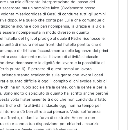
ere una mia differente interpretazione del passo del
n sacerdote ma un semplice laico.(Ovviamente posso
 volontà misericordiosa di Gesù di condurre tutti gli uomini
 arriva dopo. Ma quello che conta per Lui e che comunque ci
tinzione alcuna e con pari ricompensa, la Grazia e la Gioia.
e essere ricompensata in modo diverso in quanto
l fratello del figliuol prodigo al quale il Padre riconosce le
ra unità di misura nei confronti del fratello pentito che è
comunque di dirti che l’accostamento delle lagnanze dei primi
c’entra assolutamente nulla. Il lavoro di attività sindacale
che deve riconoscere la dignità del lavoro e la possibilità di
Terris punto 6). E peraltro di questi tempi un lavoro
e aziende stanno scaricando sulla gente che lavora i costi
ra) e quanto difficile è oggi il compito di chi svolge ruolo di
re chi ha un ruolo sociale tra la gente, con la gente e per la
nza. Sono molto dispiaciuto di quanto hai scritto anche perché
uesta volta fraternamente ti dico che non condivido affatto
urarti che chi fa attività sindacale oggi non ha tempo per
ci intorno e c’è ben altro a cui pensare. Vedo sofferenza
e affranto, di darci la forza di costruire Amore e non
accio e sono a tuo disposizione per chiarirci . maurizio
oè lavoro e faccio anche attività sindacale)