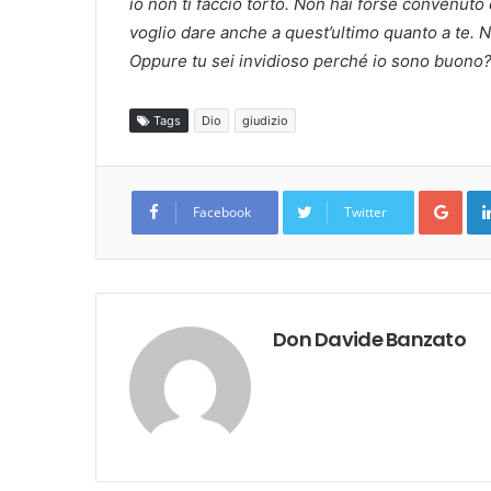
io non ti faccio torto. Non hai forse convenu
voglio dare anche a quest’ultimo quanto a te.
N
Oppure tu sei invidioso perché io sono buono
Tags
Dio
giudizio
Goo
Facebook
Twitter
Don Davide Banzato