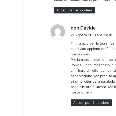
Accedi per rispondere
h
don Davide
a
21 Agosto 2013 alle 16:38
d
Ti ringrazio per la tua since
e
condivido appieno ed é una d
t
nostri cuori.
t
Per la battuta iniziale prec
o
ironica. Sono impegnato in 
:
ammirare chi difende i diritt
osservazione. Ma preciso ap
et simpliciter della parabol
base alle ore di lavoro. Ma l
nostri schemi.
Accedi per rispondere