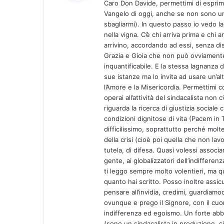
Caro Don Davide, permettimi di esprim
e
Vangelo di oggi, anche se non sono u
t
sbagliarmi). In questo passo io vedo la
t
nella vigna. C’è chi arriva prima e chi
o
arrivino, accordando ad essi, senza dis
:
Grazia e Gioia che non può ovviament
inquantificabile. E la stessa lagnanza de
sue istanze ma lo invita ad usare un’alt
l’Amore e la Misericordia. Permettimi 
operai all’attività del sindacalista non 
riguarda la ricerca di giustizia sociale 
condizioni dignitose di vita (Pacem in 
difficilissimo, soprattutto perché molt
della crisi (cioè poi quella che non lavo
tutela, di difesa. Quasi volessi associa
gente, ai globalizzatori dell’indiffere
ti leggo sempre molto volentieri, ma q
quanto hai scritto. Posso inoltre assic
pensare all’invidia, credimi, guardiamo
ovunque e prego il Signore, con il cuor
indifferenza ed egoismo. Un forte abbr
(sono un sindacalista in produzione, ci