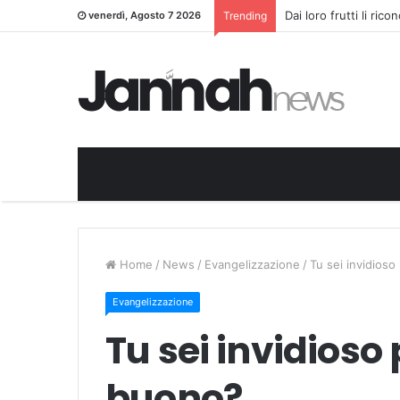
Dai loro frutti li ric
venerdì, Agosto 7 2026
Trending
Home
/
News
/
Evangelizzazione
/
Tu sei invidios
Evangelizzazione
Tu sei invidioso
buono?