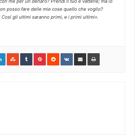
to con me per un denaro?
Prendi il tuo e vattene; ma io
on posso fare delle mie cose quello che voglio?
?
Così gli ultimi saranno primi, e i primi ultimi».
gle+
LinkedIn
StumbleUpon
Tumblr
Pinterest
Reddit
VKontakte
Share
Print
via
Email