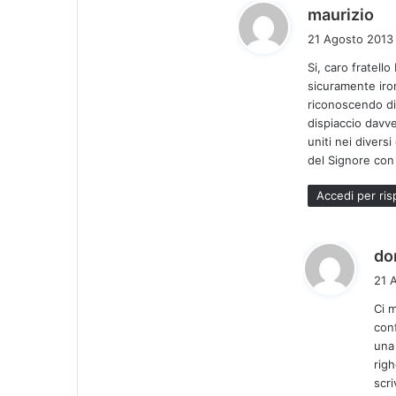
h
maurizio
a
21 Agosto 2013 
d
Si, caro fratell
e
sicuramente iro
t
riconoscendo di
t
dispiaccio davve
o
uniti nei divers
:
del Signore con
Accedi per ri
do
21 
Ci m
con
una 
righ
scr