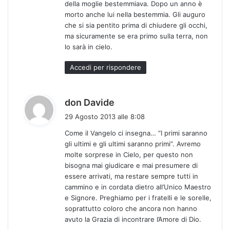
della moglie bestemmiava. Dopo un anno è
morto anche lui nella bestemmia. Gli auguro
che si sia pentito prima di chiudere gli occhi,
ma sicuramente se era primo sulla terra, non
lo sarà in cielo.
Accedi per rispondere
h
don Davide
a
29 Agosto 2013 alle 8:08
d
Come il Vangelo ci insegna… “I primi saranno
e
gli ultimi e gli ultimi saranno primi”. Avremo
t
molte sorprese in Cielo, per questo non
t
bisogna mai giudicare e mai presumere di
o
essere arrivati, ma restare sempre tutti in
:
cammino e in cordata dietro all’Unico Maestro
e Signore. Preghiamo per i fratelli e le sorelle,
soprattutto coloro che ancora non hanno
avuto la Grazia di incontrare l’Amore di Dio.