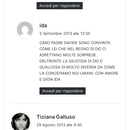
Accedi per rispondere
h
ida
a
5 Settembre 2013 alle 12:05
d
CARO PADRE DAVIDE SONO CONVINTA
e
COME LEI CHE NEL REGNO DI DIO CI
t
ASPETTANO MOLTE SORPRESE.
t
D’ALTRONTE LA GIUSTIZIA DI DIO E’
o
QUALCOSA DI MOLTO DIVERSA DA COME
:
LA CONCEPIAMO NOI UMANI. CON AMORE
E GIOIA IDA
Accedi per rispondere
h
Tiziana Galluso
a
29 Agosto 2013 alle 8:40
d