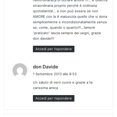
t
straordinaria proprio perchè è ordinaria
o
quotidianità!… e non può essere se non
:
AMORE con la A maiuscola quello che si dona
semplicemente e incondizionatamente senza
se, come, quando o quanto!!!…l’amore
“praticato” lascia sempre dei segni, grazie
don davide!!!
Accedi per rispondere
h
don Davide
a
1 Settembre 2013 alle 8:53
d
Un saluto di vero cuore e grazie a te
e
carissima amica
t
t
Accedi per rispondere
o
: