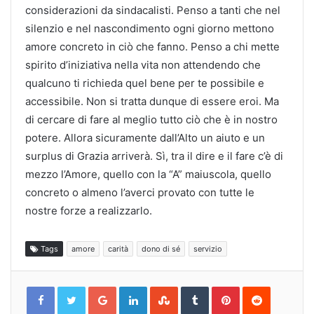
considerazioni da sindacalisti. Penso a tanti che nel
silenzio e nel nascondimento ogni giorno mettono
amore concreto in ciò che fanno. Penso a chi mette
spirito d’iniziativa nella vita non attendendo che
qualcuno ti richieda quel bene per te possibile e
accessibile. Non si tratta dunque di essere eroi. Ma
di cercare di fare al meglio tutto ciò che è in nostro
potere. Allora sicuramente dall’Alto un aiuto e un
surplus di Grazia arriverà. Sì, tra il dire e il fare c’è di
mezzo l’Amore, quello con la “A” maiuscola, quello
concreto o almeno l’averci provato con tutte le
nostre forze a realizzarlo.
Tags
amore
carità
dono di sé
servizio
Google+
LinkedIn
StumbleUpon
Tumblr
Pinterest
Reddit