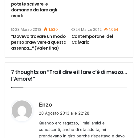
potete scrivere le
domande da fare agli
ospiti
23 Marzo 2018
1.530
24 Marzo 2012
1.054
“Dovevo trovare un modo
Contemporanei del
per sopravvivere a questa
Calvario
assenza…” (Valentina)
7 thoughts on “Tra il dire e il fare c’è di mezzo…
l’Amore!”
h
Enzo
a
28 Agosto 2013 alle 22:28
d
Quando ero ragazzo, i miei amici e
e
conoscenti, anche di età adulta, mi
t
prendevano in giro perché rispettavo e davo