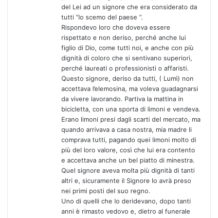
t
del Lei ad un signore che era considerato da
o
tutti “lo scemo del paese “.
:
Rispondevo loro che doveva essere
rispettato e non deriso, perché anche lui
figlio di Dio, come tutti noi, e anche con più
dignità di coloro che si sentivano superiori,
perché laureati o professionisti o affaristi.
Questo signore, deriso da tutti, ( Lumì) non
accettava l’elemosina, ma voleva guadagnarsi
da vivere lavorando. Partiva la mattina in
bicicletta, con una sporta di limoni e vendeva.
Erano limoni presi dagli scarti del mercato, ma
quando arrivava a casa nostra, mia madre li
comprava tutti, pagando quei limoni molto di
più del loro valore, così che lui era contento
e accettava anche un bel piatto di minestra.
Quel signore aveva molta più dignità di tanti
altri e, sicuramente il Signore lo avrà preso
nei primi posti del suo regno.
Uno di quelli che lo deridevano, dopo tanti
anni è rimasto vedovo e, dietro al funerale