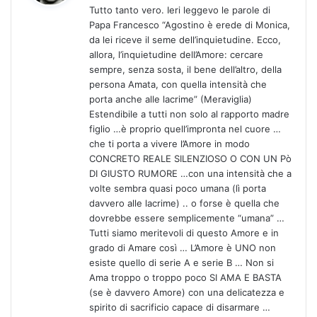
Tutto tanto vero. Ieri leggevo le parole di
e
Papa Francesco “Agostino è erede di Monica,
t
da lei riceve il seme dell’inquietudine. Ecco,
t
allora, l’inquietudine dell’Amore: cercare
o
sempre, senza sosta, il bene dell’altro, della
:
persona Amata, con quella intensità che
porta anche alle lacrime” (Meraviglia)
Estendibile a tutti non solo al rapporto madre
figlio …è proprio quell’impronta nel cuore …
che ti porta a vivere l’Amore in modo
CONCRETO REALE SILENZIOSO O CON UN Pò
DI GIUSTO RUMORE …con una intensità che a
volte sembra quasi poco umana (lì porta
davvero alle lacrime) .. o forse è quella che
dovrebbe essere semplicemente “umana” …
Tutti siamo meritevoli di questo Amore e in
grado di Amare così … L’Amore è UNO non
esiste quello di serie A e serie B … Non si
Ama troppo o troppo poco SI AMA E BASTA
(se è davvero Amore) con una delicatezza e
spirito di sacrificio capace di disarmare …