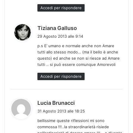
Accedi per rispondere
h
Tiziana Galluso
a
29 Agosto 2013 alle 9:14
d
p.s E’ umano e normale anche non Amare
e
tutti allo stesso modo… (ma il bello è anche
t
questo) ed anche se non si riesce ad Amare
t
tutti .. si può essere comunque Amorevoli
o
:
Accedi per rispondere
h
Lucia Brunacci
a
31 Agosto 2013 alle 18:25
d
bellissime queste riflessioni mi sono
e
commossa !!!..la straordinarietà risiede
t
nell’ordinarietà di donare amore !!!….e diventa