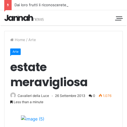
Dai loro frutti li riconoscerete
Home
/
Arte
Arte
estate
meravigliosa
Cavalieri della Luce
26 Settembre 2013
0
1.076
Less than a minute