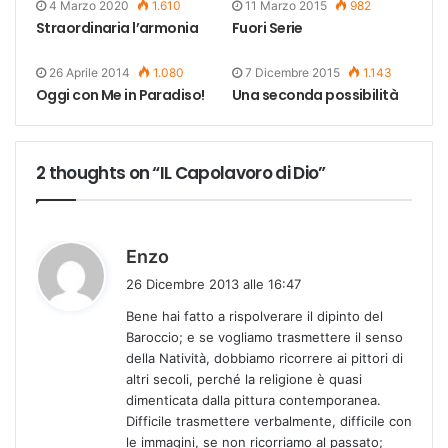
4 Marzo 2020
1.610
11 Marzo 2015
982
Straordinaria l’armonia
Fuori Serie
26 Aprile 2014
1.080
7 Dicembre 2015
1.143
Oggi con Me in Paradiso!
Una seconda possibilità
2 thoughts on “IL Capolavoro di Dio”
h
Enzo
a
26 Dicembre 2013 alle 16:47
d
Bene hai fatto a rispolverare il dipinto del
e
Baroccio; e se vogliamo trasmettere il senso
t
della Natività, dobbiamo ricorrere ai pittori di
t
altri secoli, perché la religione è quasi
o
dimenticata dalla pittura contemporanea.
:
Difficile trasmettere verbalmente, difficile con
le immagini, se non ricorriamo al passato;