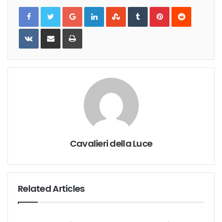
Google+
LinkedIn
StumbleUpon
Tumblr
Pinterest
Reddit
VKontakte
Share
Print
via
Email
Cavalieri della Luce
Related Articles