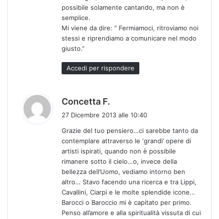
possibile solamente cantando, ma non è
semplice.
Mi viene da dire: ” Fermiamoci, ritroviamo noi
stessi e riprendiamo a comunicare nel modo
giusto.”
Accedi per rispondere
h
Concetta F.
a
27 Dicembre 2013 alle 10:40
d
Grazie del tuo pensiero…ci sarebbe tanto da
e
contemplare attraverso le ‘grandi’ opere di
t
artisti ispirati, quando non è possibile
t
rimanere sotto il cielo…o, invece della
o
bellezza dell’Uomo, vediamo intorno ben
:
altro… Stavo facendo una ricerca e tra Lippi,
Cavallini, Ciarpi e le molte splendide icone…
Barocci o Baroccio mi è capitato per primo.
Penso all’amore e alla spiritualità vissuta di cui