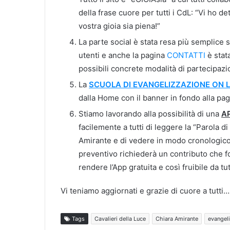
della frase cuore per tutti i CdL: “Vi ho de
vostra gioia sia piena!”
La parte social è stata resa più semplice s
utenti e anche la pagina
CONTATTI
è stat
possibili concrete modalità di partecipazi
La
SCUOLA DI EVANGELIZZAZIONE ON L
dalla Home con il banner in fondo alla pag
Stiamo lavorando alla possibilità di una
A
facilemente a tutti di leggere la “Parola 
Amirante e di vedere in modo cronologico tu
preventivo richiederà un contributo che f
rendere l’App gratuita e così fruibile da tut
Vi teniamo aggiornati e grazie di cuore a tutti… 
Tags
Cavalieri della Luce
Chiara Amirante
evangel