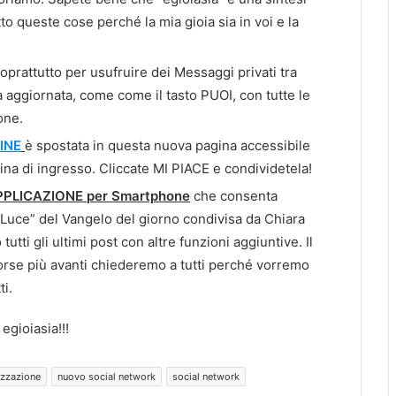
tto queste cose perché la mia gioia sia in voi e la
oprattutto per usufruire dei Messaggi privati tra
a aggiornata, come come il tasto PUOI, con tutte le
one.
INE
è spostata in questa nuova pagina accessibile
ina di ingresso. Cliccate MI PIACE e condividetela!
PPLICAZIONE
per Smartphone
che consenta
di Luce” del Vangelo del giorno condivisa da Chiara
tti gli ultimi post con altre funzioni aggiuntive. Il
orse più avanti chiederemo a tutti perché vorremo
ti.
egioiasia!!!
izzazione
nuovo social network
social network