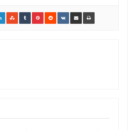
gle+
LinkedIn
StumbleUpon
Tumblr
Pinterest
Reddit
VKontakte
Share
Print
via
Email