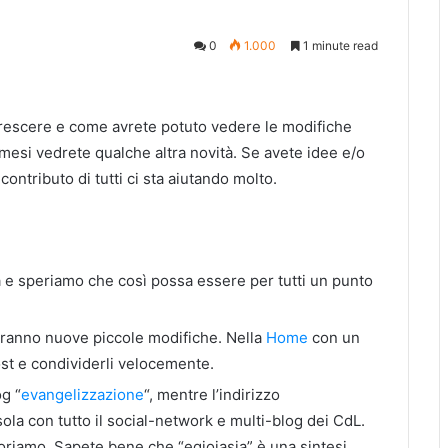
0
1.000
1 minute read
rescere e come avrete potuto vedere le modifiche
 mesi vedrete qualche altra novità. Se avete idee e/o
contributo di tutti ci sta aiutando molto.
a e speriamo che così possa essere per tutti un punto
saranno nuove piccole modifiche. Nella
Home
con un
ost e condividerli velocemente.
og “
evangelizzazione
“, mentre l’indirizzo
ola con tutto il social-network e multi-blog dei CdL.
laboriamo. Sapete bene che “egioiasia” è una sintesi