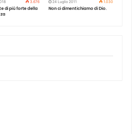
2018
3.676
24 Luglio 2011
1.030
e di più forte della
Non ci dimentichiamo di Dio.
nza