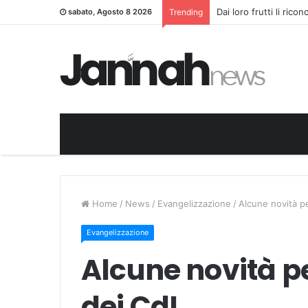
Dai loro frutti li rico
sabato, Agosto 8 2026
Trending
Home
/
News
/
Evangelizzazione
/
Alcune novità pe
Evangelizzazione
Alcune novità pe
dei CdL