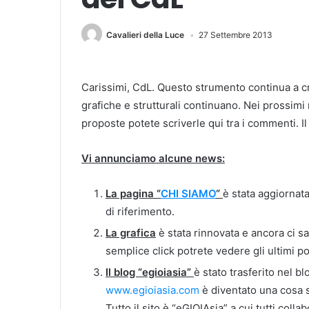
Cavalieri della Luce
27 Settembre 2013
Carissimi, CdL. Questo strumento continua a c
grafiche e strutturali continuano. Nei prossimi
proposte potete scriverle qui tra i commenti. Il 
Vi annunciamo alcune news:
La pagina “
CHI SIAMO
“
è stata aggiornat
di riferimento.
La grafica
è stata rinnovata e ancora ci 
semplice click potrete vedere gli ultimi p
Il blog “egioiasia”
è stato trasferito nel bl
www.egioiasia.com
è diventato una cosa s
Tutto il sito è “eGIOIAsia” a cui tutti col