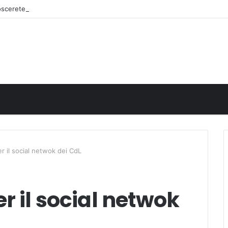
noscerete
r il social netwok dei CdL
r il social netwok