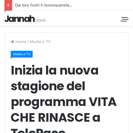
Dai loro frutti li riconoscerete
Home
/
Media e TV
Media e TV
Inizia la nuova
stagione del
programma VITA
CHE RINASCE a