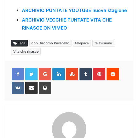
ARCHIVIO PUNTATE YOUTUBE nuova stagione
ARCHIVIO VECCHIE PUNTATE VITA CHE
RINASCE ON VIMEO
Tags
don Giacomo Pavanello
telepace
televisione
Vita che rinasce
Google+
LinkedIn
StumbleUpon
Tumblr
Pinterest
Reddit
VKontakte
Share
Print
via
Email