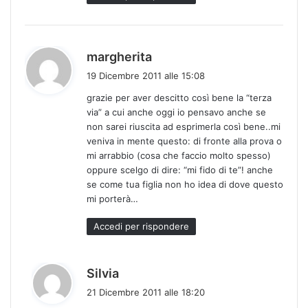
h
margherita
a
19 Dicembre 2011 alle 15:08
d
grazie per aver descitto così bene la “terza
e
via” a cui anche oggi io pensavo anche se
t
non sarei riuscita ad esprimerla così bene..mi
t
veniva in mente questo: di fronte alla prova o
o
mi arrabbio (cosa che faccio molto spesso)
:
oppure scelgo di dire: “mi fido di te”! anche
se come tua figlia non ho idea di dove questo
mi porterà…
Accedi per rispondere
h
Silvia
a
21 Dicembre 2011 alle 18:20
d