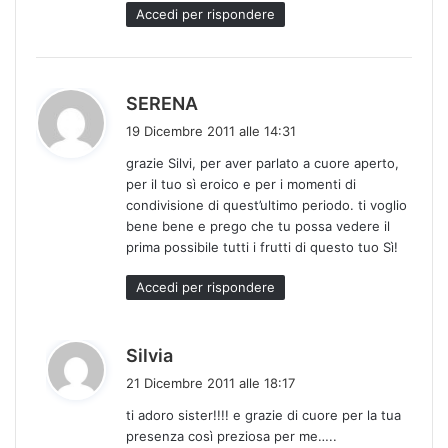
t
Accedi per rispondere
o
:
h
SERENA
a
19 Dicembre 2011 alle 14:31
d
grazie Silvi, per aver parlato a cuore aperto,
e
per il tuo sì eroico e per i momenti di
t
condivisione di quest’ultimo periodo. ti voglio
t
bene bene e prego che tu possa vedere il
o
prima possibile tutti i frutti di questo tuo Sì!
:
Accedi per rispondere
h
Silvia
a
21 Dicembre 2011 alle 18:17
d
ti adoro sister!!!! e grazie di cuore per la tua
e
presenza così preziosa per me…..
t