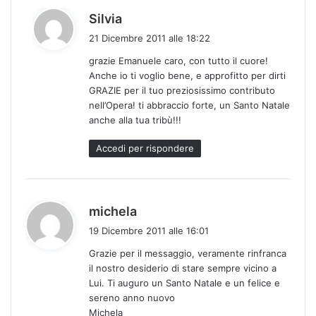
h
Silvia
a
21 Dicembre 2011 alle 18:22
d
grazie Emanuele caro, con tutto il cuore!
e
Anche io ti voglio bene, e approfitto per dirti
t
GRAZIE per il tuo preziosissimo contributo
t
nell’Opera! ti abbraccio forte, un Santo Natale
o
anche alla tua tribù!!!
:
Accedi per rispondere
h
michela
a
19 Dicembre 2011 alle 16:01
d
Grazie per il messaggio, veramente rinfranca
e
il nostro desiderio di stare sempre vicino a
t
Lui. Ti auguro un Santo Natale e un felice e
t
sereno anno nuovo
o
Michela