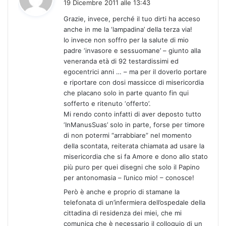
19 Dicembre 2011 alle 13:43
d
Grazie, invece, perché il tuo dirti ha acceso
e
anche in me la ‘lampadina’ della terza via!
t
Io invece non soffro per la salute di mio
t
padre ‘invasore e sessuomane’ – giunto alla
o
veneranda età di 92 testardissimi ed
:
egocentrici anni … – ma per il doverlo portare
e riportare con dosi massicce di misericordia
che placano solo in parte quanto fin qui
sofferto e ritenuto ‘offerto’.
Mi rendo conto infatti di aver deposto tutto
‘InManusSuas’ solo in parte, forse per timore
di non potermi “arrabbiare” nel momento
della scontata, reiterata chiamata ad usare la
misericordia che si fa Amore e dono allo stato
più puro per quei disegni che solo il Papino
per antonomasia – l’unico mio! – conosce!
Però è anche e proprio di stamane la
telefonata di un’infermiera dell’ospedale della
cittadina di residenza dei miei, che mi
comunica che è necessario il colloquio di un