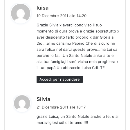
h
luisa
a
19 Dicembre 2011 alle 14:20
d
Grazie Silvia x averci condiviso il tuo
e
momento di dura prova e grazie soprattutto x
t
aver desiderato farlo proprio x dar Gloria a
t
Dio….al ns carisimo Papino,Che di sicuro nn
o
sarà felice nel darci queste prove…ma Lui sa
:
perchè lo fa….Un Santo Natale anke a te e
alla tua famiglia,ti sarò vicina nela preghiera x
il tuo papà.Un abbraccio.Luisa CdL TE
Accedi per rispondere
h
Silvia
a
21 Dicembre 2011 alle 18:17
d
grazie Luisa, un Santo Natale anche a te, e ai
e
meravilgiosi cdl di teramo!!!!!
t