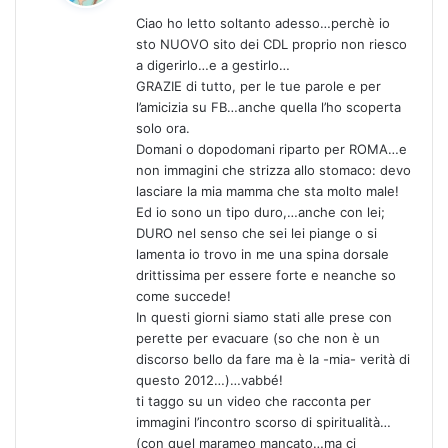
d
Ciao ho letto soltanto adesso…perchè io
e
sto NUOVO sito dei CDL proprio non riesco
t
a digerirlo…e a gestirlo…
t
GRAZIE di tutto, per le tue parole e per
o
l’amicizia su FB…anche quella l’ho scoperta
:
solo ora.
Domani o dopodomani riparto per ROMA…e
non immagini che strizza allo stomaco: devo
lasciare la mia mamma che sta molto male!
Ed io sono un tipo duro,…anche con lei;
DURO nel senso che sei lei piange o si
lamenta io trovo in me una spina dorsale
drittissima per essere forte e neanche so
come succede!
In questi giorni siamo stati alle prese con
perette per evacuare (so che non è un
discorso bello da fare ma è la -mia- verità di
questo 2012…)…vabbé!
ti taggo su un video che racconta per
immagini l’incontro scorso di spiritualità…
(con quel marameo mancato…ma ci