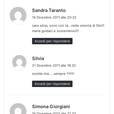
h
Sandra Taranto
a
19 Dicembre 2011 alle 20:32
d
cara silvia, sono con te…nella volontá di Dio!!!
e
maria guidaci e sostenienici!!!
t
t
Accedi per rispondere
o
:
h
Silvia
a
21 Dicembre 2011 alle 18:32
d
sorella mia…..sempre 1!!!!!!
e
t
Accedi per rispondere
t
o
:
h
Simona Giorgiani
a
19 Dicembre 2011 alle 21:33