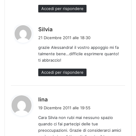
:
Accedi per rispondere
h
Silvia
a
21 Dicembre 2011 alle 18:30
d
grazie Alessandra! il vostro appoggio mi fa
e
talmente bene…difficile esprimere quanto!
t
ti abbraccio!
t
o
Accedi per rispondere
:
h
lina
a
19 Dicembre 2011 alle 19:55
d
Cara Silvia non rubi mai nessuno spazio
e
quando ci fai partecipi delle tue
t
preoccupazioni. Grazie di considerarci amici
t