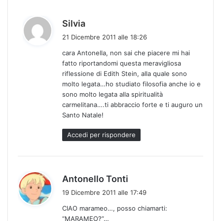
h
Silvia
a
21 Dicembre 2011 alle 18:26
d
cara Antonella, non sai che piacere mi hai
e
fatto riportandomi questa meravigliosa
t
riflessione di Edith Stein, alla quale sono
t
molto legata…ho studiato filosofia anche io e
o
sono molto legata alla spiritualità
:
carmelitana….ti abbraccio forte e ti auguro un
Santo Natale!
Accedi per rispondere
h
Antonello Tonti
a
19 Dicembre 2011 alle 17:49
d
CIAO marameo…, posso chiamarti:
e
“MARAMEO?”…