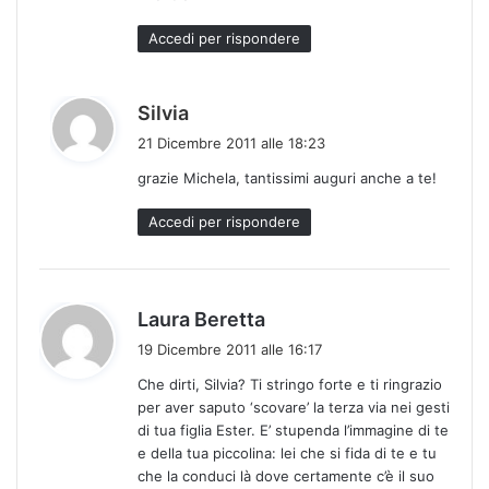
:
Accedi per rispondere
h
Silvia
a
21 Dicembre 2011 alle 18:23
d
grazie Michela, tantissimi auguri anche a te!
e
t
Accedi per rispondere
t
o
:
h
Laura Beretta
a
19 Dicembre 2011 alle 16:17
d
Che dirti, Silvia? Ti stringo forte e ti ringrazio
e
per aver saputo ‘scovare’ la terza via nei gesti
t
di tua figlia Ester. E’ stupenda l’immagine di te
t
e della tua piccolina: lei che si fida di te e tu
o
che la conduci là dove certamente c’è il suo