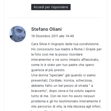
t
Accedi per rispondere
o
:
h
Stefano Oliani
a
19 Dicembre 2011 alle 14:49
d
Cara Silvia ti ringrazio della tua condivisione.
e
Ho conosciuto tua madre a Roma ( Grazie per
t
la foto così me la posso ricordare
t
interamente) e ne sono rimasto affascinato,
o
come lo è stato per tuo padre che spero
:
guarisca al più presto.
Una donna “speciale” già quando ci siamo
presentati; Cordiale, ironica, scherzosa,
abbiamo fatto un bel pezzo di strada ” a
braccetto”, dopo cena e ha voluto sapere
tutto di me. Con lei non ho avuto nessun
problema e gli ho testimoniato interamente il
mio percorso di vita, la mia discesa agli inferi,