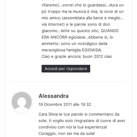
rifaremo)…vorrei che lo guardassi…dura un
pò troppo ma la musica è mia, la voce di un
mio amico (assemblata alla bene e meglio…
via internet) e le parole sono di don
giacomo…lette su questo sito, QUANDO
ERA ANCORA egioiasia…ebbene sì, lo
ammetto: sono un nostalgico della
meravigliosa famiglia EGIOIASIA.
Ciao e grazie ancora: buon 2012 ciao
Accedi per rispondere
h
Alessandra
a
19 Dicembre 2011 alle 19:32
d
Cara Silvia le tue parole si commentano da
e
sole, ti voglio solo ringraziare di cuore di aver
t
condiviso con noi la tua esperienza!
t
Coraggio, non sei ma da sola!
o