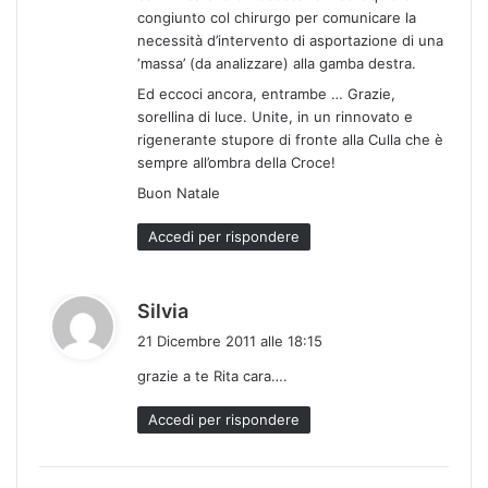
congiunto col chirurgo per comunicare la
necessità d’intervento di asportazione di una
‘massa’ (da analizzare) alla gamba destra.
Ed eccoci ancora, entrambe … Grazie,
sorellina di luce. Unite, in un rinnovato e
rigenerante stupore di fronte alla Culla che è
sempre all’ombra della Croce!
Buon Natale
Accedi per rispondere
h
Silvia
a
21 Dicembre 2011 alle 18:15
d
grazie a te Rita cara….
e
t
Accedi per rispondere
t
o
: