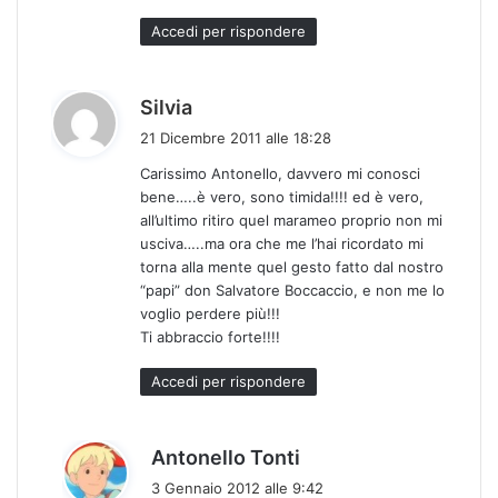
Accedi per rispondere
h
Silvia
a
21 Dicembre 2011 alle 18:28
d
Carissimo Antonello, davvero mi conosci
e
bene…..è vero, sono timida!!!! ed è vero,
t
all’ultimo ritiro quel marameo proprio non mi
t
usciva…..ma ora che me l’hai ricordato mi
o
torna alla mente quel gesto fatto dal nostro
:
“papi” don Salvatore Boccaccio, e non me lo
voglio perdere più!!!
Ti abbraccio forte!!!!
Accedi per rispondere
h
Antonello Tonti
a
3 Gennaio 2012 alle 9:42