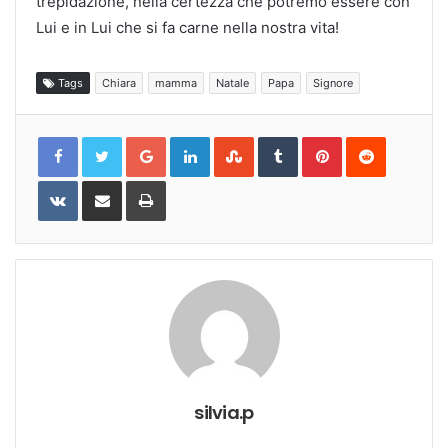
trepidazione, nella certezza che potremo essere con
Lui e in Lui che si fa carne nella nostra vita!
Tags
Chiara
mamma
Natale
Papa
Signore
Google+
LinkedIn
StumbleUpon
Tumblr
Pinterest
Reddit
VKontakte
Share
Print
via
Email
silvia.p