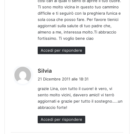
così cari ai quali ti senti di aprire il tuo cuore.
o
Ti sono molto vicina in questo tuo cammino
:
difficile e ti seguirò con la preghiera l’unica e
sola cosa che posso fare. Per favore tienici
aggiornati sulla salute di tuo padre che,
almeno a me, interessa molto.Ti abbraccio
fortissimo. Ti voglio bene ciao
Accedi per rispondere
h
Silvia
a
21 Dicembre 2011 alle 18:31
d
grazie Lina, con tutto il cuore! è vero, vi
e
sento molto vicini, davvero amici! vi terrò
t
aggiornati e grazie per tutto il sostegno…..un
t
abbraccio forte!
o
:
Accedi per rispondere