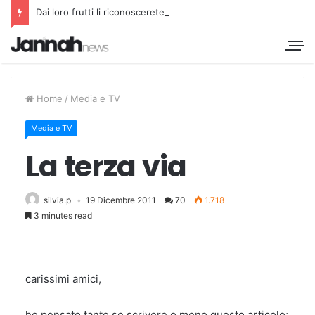
Dai loro frutti li riconoscerete
Home
/
Media e TV
Media e TV
La terza via
silvia.p
19 Dicembre 2011
70
1.718
3 minutes read
carissimi amici,
ho pensato tanto se scrivere o meno questo articolo;