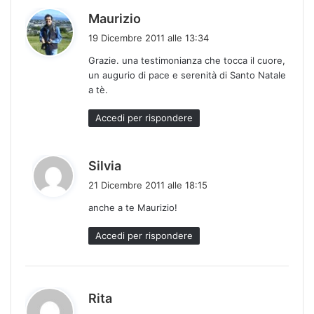
h
Maurizio
a
19 Dicembre 2011 alle 13:34
d
Grazie. una testimonianza che tocca il cuore,
e
un augurio di pace e serenità di Santo Natale
t
a tè.
t
o
Accedi per rispondere
:
h
Silvia
a
21 Dicembre 2011 alle 18:15
d
anche a te Maurizio!
e
t
Accedi per rispondere
t
o
:
h
Rita
a