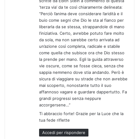
scritte da Edith Stein a commento di questa
t
‘terza via’ da te così chiaramente delineata:
o
“Perciò l’anima deve considerare l’aridità e il
:
buio come segni che Dio le sta al fianco per
liberarla da se stessa, strappandole di mano
l’iniziativa. Certo, avrebbe potuto fare molto
da sola, ma non sarebbe certo arrivata ad
un’azione così completa, radicale e stabile
come quella che subisce ora che Dio stesso
la prende per mano. Egli la guida attraverso
vie oscure, come se fosse cieca, senza che
sappia nemmeno dove stia andando. Però è
sicura di viaggiare su strade che non avrebbe
mai scoperto, nonostante tutto il suo
affannoso vagare e guardare dappertutto. Fa
grandi progressi senza neppure
accorgersene…”
Ti abbraccio forte! Grazie per la Luce che la
tua fede riflette
Accedi per rispondere