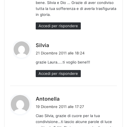
:
bene. Silvia e Dio … Grazie di aver condiviso
tutta la tua sofferenza e di averla trasfigurata
in gloria.
Accedi per rispondere
h
Silvia
a
21 Dicembre 2011 alle 18:24
d
grazie Laura…..ti voglio bene!!!
e
t
Accedi per rispondere
t
o
:
h
Antonella
a
19 Dicembre 2011 alle 17:27
d
Ciao Silvia, grazie di cuore per la tua
e
condivisione…ti lascio alcune parole di luce
t