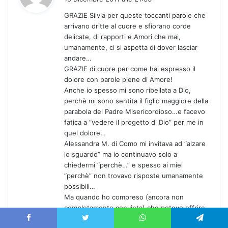
d
GRAZIE Silvia per queste toccanti parole che
e
arrivano dritte al cuore e sfiorano corde
t
delicate, di rapporti e Amori che mai,
t
umanamente, ci si aspetta di dover lasciar
o
andare…
:
GRAZIE di cuore per come hai espresso il
dolore con parole piene di Amore!
Anche io spesso mi sono ribellata a Dio,
perchè mi sono sentita il figlio maggiore della
parabola del Padre Misericordioso…e facevo
fatica a “vedere il progetto di Dio” per me in
quel dolore…
Alessandra M. di Como mi invitava ad “alzare
lo sguardo” ma io continuavo solo a
chiedermi “perchè…” e spesso ai miei
“perchè” non trovavo risposte umanamente
possibili…
Ma quando ho compreso (ancora non
completamente convinta) che potevo offrire
il mio dolore per qualcuno o qualcosa, ho