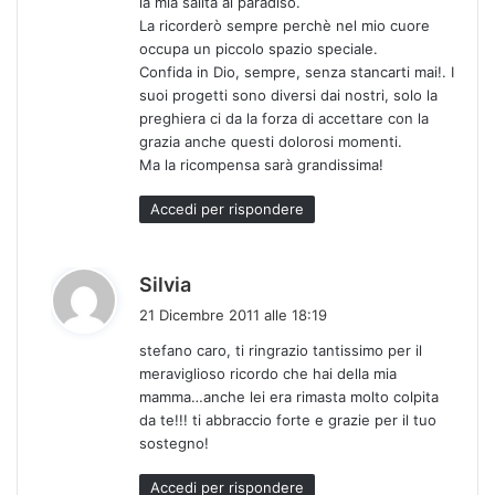
la mia salita al paradiso.
La ricorderò sempre perchè nel mio cuore
occupa un piccolo spazio speciale.
Confida in Dio, sempre, senza stancarti mai!. I
suoi progetti sono diversi dai nostri, solo la
preghiera ci da la forza di accettare con la
grazia anche questi dolorosi momenti.
Ma la ricompensa sarà grandissima!
Accedi per rispondere
h
Silvia
a
21 Dicembre 2011 alle 18:19
d
stefano caro, ti ringrazio tantissimo per il
e
meraviglioso ricordo che hai della mia
t
mamma…anche lei era rimasta molto colpita
t
da te!!! ti abbraccio forte e grazie per il tuo
o
sostegno!
:
Accedi per rispondere