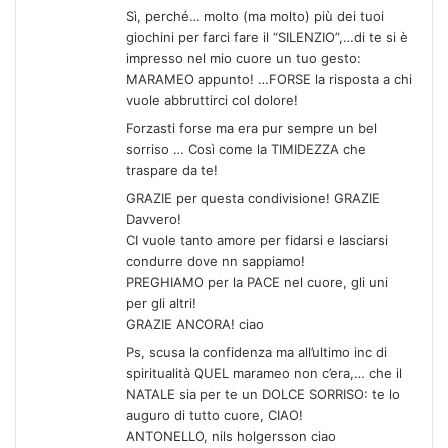
t
Sì, perché… molto (ma molto) più dei tuoi
t
giochini per farci fare il “SILENZIO”,…di te si è
o
impresso nel mio cuore un tuo gesto:
:
MARAMEO appunto! …FORSE la risposta a chi
vuole abbruttirci col dolore!
Forzasti forse ma era pur sempre un bel
sorriso … Così come la TIMIDEZZA che
traspare da te!
GRAZIE per questa condivisione! GRAZIE
Davvero!
CI vuole tanto amore per fidarsi e lasciarsi
condurre dove nn sappiamo!
PREGHIAMO per la PACE nel cuore, gli uni
per gli altri!
GRAZIE ANCORA! ciao
Ps, scusa la confidenza ma all’ultimo inc di
spiritualità QUEL marameo non c’era,… che il
NATALE sia per te un DOLCE SORRISO: te lo
auguro di tutto cuore, CIAO!
ANTONELLO, nils holgersson ciao