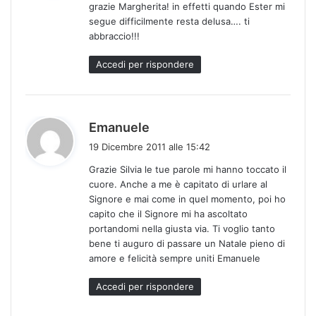
grazie Margherita! in effetti quando Ester mi
e
segue difficilmente resta delusa…. ti
t
abbraccio!!!
t
o
Accedi per rispondere
:
h
Emanuele
a
19 Dicembre 2011 alle 15:42
d
Grazie Silvia le tue parole mi hanno toccato il
e
cuore. Anche a me è capitato di urlare al
t
Signore e mai come in quel momento, poi ho
t
capito che il Signore mi ha ascoltato
o
portandomi nella giusta via. Ti voglio tanto
:
bene ti auguro di passare un Natale pieno di
amore e felicità sempre uniti Emanuele
Accedi per rispondere