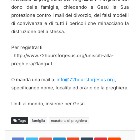
dono della famiglia, chiedendo a Gesù la Sua
protezione contro i mali del divorzio, dei falsi modelli
di convivenza e di tutti i pericoli che minacciano la
distruzione della stessa.
Per registrarti
: http://www.72hoursforjesus.org/unisciti-alla-
preghiera/?lang=it
O manda una mail a:
info@72hoursforjesus.org
,
specificando nome, località ed orario della preghiera.
Uniti al mondo, insieme per Gesù.
Tags
famiglia
maratona di preghiera
Google+
LinkedIn
StumbleUpon
Tumblr
Pinterest
Reddit