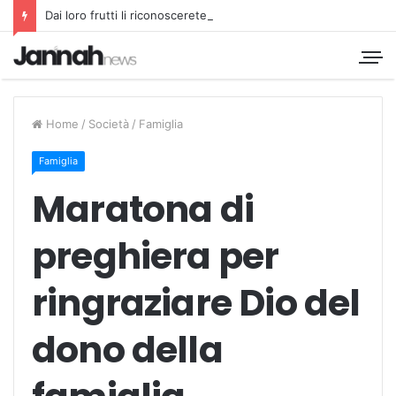
Dai loro frutti li riconoscerete
Home
/
Società
/
Famiglia
Famiglia
Maratona di
preghiera per
ringraziare Dio del
dono della