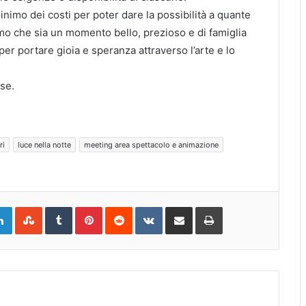
nimo dei costi per poter dare la possibilità a quante
amo che sia un momento bello, prezioso e di famiglia
r portare gioia e speranza attraverso l’arte e lo
ese.
ri
luce nella notte
meeting area spettacolo e animazione
gle+
LinkedIn
StumbleUpon
Tumblr
Pinterest
Reddit
VKontakte
Share
Print
via
Email