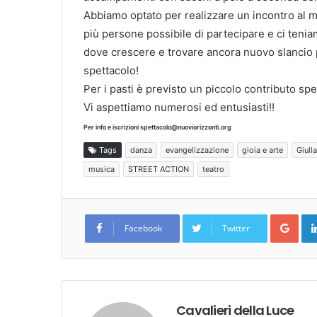
Abbiamo optato per realizzare un incontro al mi
più persone possibile di partecipare e ci teni
dove crescere e trovare ancora nuovo slancio pe
spettacolo!
Per i pasti è previsto un piccolo contributo sp
Vi aspettiamo numerosi ed entusiasti!!
Per info e iscrizioni spettacolo@nuoviorizzonti.org
Tags
danza
evangelizzazione
gioia e arte
Giulla
musica
STREET ACTION
teatro
Goo
Facebook
Twitter
Cavalieri della Luce