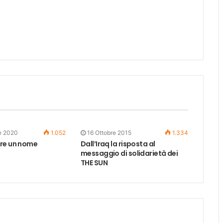
e 2020
1.052
16 Ottobre 2015
1.334
re un nome
Dall’Iraq la risposta al
messaggio di solidarietà dei
THE SUN