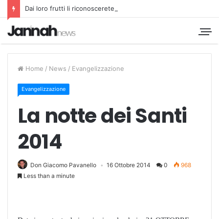
Dai loro frutti li riconoscerete
Home
/
News
/
Evangelizzazione
Evangelizzazione
La notte dei Santi
2014
Don Giacomo Pavanello
16 Ottobre 2014
0
968
Less than a minute