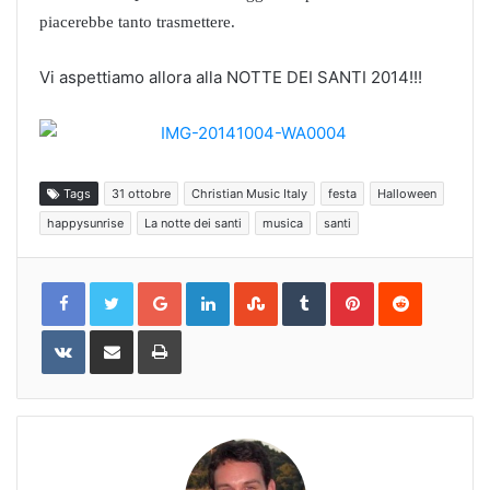
piacerebbe tanto trasmettere.
Vi aspettiamo allora alla NOTTE DEI SANTI 2014!!!
Tags
31 ottobre
Christian Music Italy
festa
Halloween
happysunrise
La notte dei santi
musica
santi
Google+
LinkedIn
StumbleUpon
Tumblr
Pinterest
Reddit
VKontakte
Share
Print
via
Email