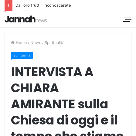
Dai loro frutti li riconoscerete
Home
/
News
/
Spiritualità
Spiritualità
INTERVISTA A
CHIARA
AMIRANTE sulla
Chiesa di oggi e il