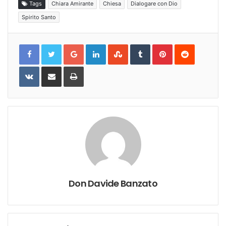
Tags
Chiara Amirante
Chiesa
Dialogare con Dio
Spirito Santo
Google+
LinkedIn
StumbleUpon
Tumblr
Pinterest
Reddit
VKontakte
Share
Print
via
Email
Don Davide Banzato