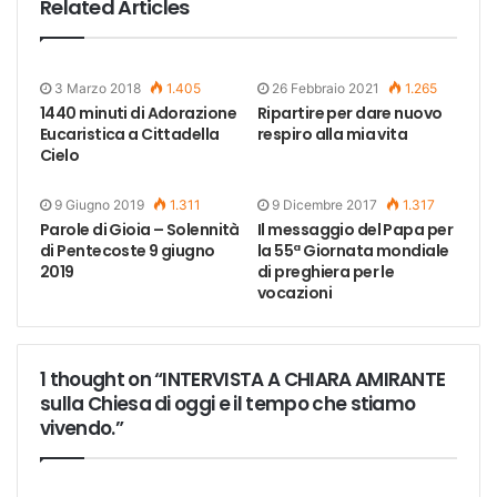
Related Articles
3 Marzo 2018
1.405
26 Febbraio 2021
1.265
1440 minuti di Adorazione
Ripartire per dare nuovo
Eucaristica a Cittadella
respiro alla mia vita
Cielo
9 Giugno 2019
1.311
9 Dicembre 2017
1.317
Parole di Gioia – Solennità
Il messaggio del Papa per
di Pentecoste 9 giugno
la 55ª Giornata mondiale
2019
di preghiera per le
vocazioni
1 thought on “INTERVISTA A CHIARA AMIRANTE
sulla Chiesa di oggi e il tempo che stiamo
vivendo.”