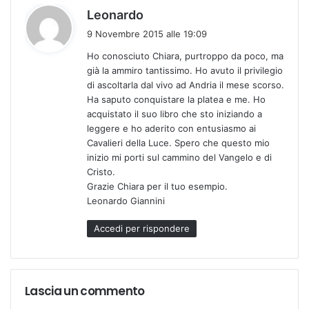
h
Leonardo
a
9 Novembre 2015 alle 19:09
d
Ho conosciuto Chiara, purtroppo da poco, ma
e
già la ammiro tantissimo. Ho avuto il privilegio
t
di ascoltarla dal vivo ad Andria il mese scorso.
t
Ha saputo conquistare la platea e me. Ho
o
acquistato il suo libro che sto iniziando a
:
leggere e ho aderito con entusiasmo ai
Cavalieri della Luce. Spero che questo mio
inizio mi porti sul cammino del Vangelo e di
Cristo.
Grazie Chiara per il tuo esempio.
Leonardo Giannini
Accedi per rispondere
Lascia un commento