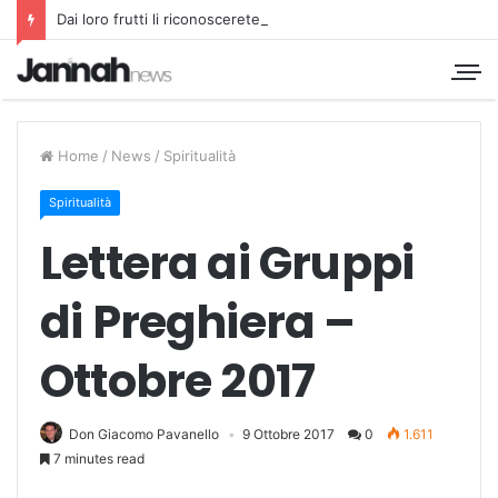
Dai loro frutti li riconoscerete
Home
/
News
/
Spiritualità
Spiritualità
Lettera ai Gruppi
di Preghiera –
Ottobre 2017
Don Giacomo Pavanello
9 Ottobre 2017
0
1.611
7 minutes read