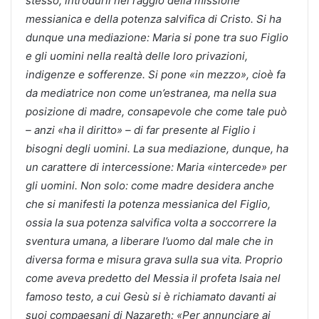
stesso, introdurli nel raggio della missione
messianica e della potenza salvifica di Cristo. Si ha
dunque una mediazione: Maria si pone tra suo Figlio
e gli uomini nella realtà delle loro privazioni,
indigenze e sofferenze. Si pone «in mezzo», cioè fa
da mediatrice non come un’estranea, ma nella sua
posizione di madre, consapevole che come tale può
– anzi «ha il diritto» – di far presente al Figlio i
bisogni degli uomini. La sua mediazione, dunque, ha
un carattere di intercessione: Maria «intercede» per
gli uomini. Non solo: come madre desidera anche
che si manifesti la potenza messianica del Figlio,
ossia la sua potenza salvifica volta a soccorrere la
sventura umana, a liberare l’uomo dal male che in
diversa forma e misura grava sulla sua vita. Proprio
come aveva predetto del Messia il profeta Isaia nel
famoso testo, a cui Gesù si è richiamato davanti ai
suoi compaesani di Nazareth: «Per annunciare ai