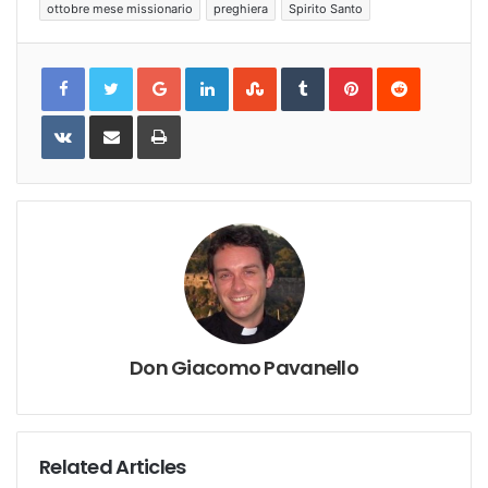
ottobre mese missionario
preghiera
Spirito Santo
Google+
LinkedIn
StumbleUpon
Tumblr
Pinterest
Reddit
VKontakte
Share
Print
via
Email
Don Giacomo Pavanello
Related Articles