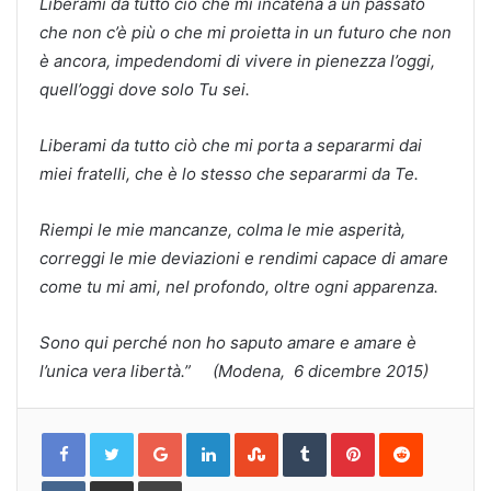
Liberami da tutto ciò che mi incatena a un passato
che non c’è più o che mi proietta in un futuro che non
è ancora, impedendomi di vivere in pienezza l’oggi,
quell’oggi dove solo Tu sei.
Liberami da tutto ciò che mi porta a separarmi dai
miei fratelli, che è lo stesso che separarmi da Te.
Riempi le mie mancanze, colma le mie asperità,
correggi le mie deviazioni e rendimi capace di amare
come tu mi ami, nel profondo, oltre ogni apparenza.
Sono qui perché non ho saputo amare e amare è
l’unica vera libertà.” (Modena, 6 dicembre 2015)
Google+
LinkedIn
StumbleUpon
Tumblr
Pinterest
Reddit
VKontakte
Share
Print