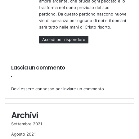
amore ardente, che brucia ogni peccato e lo
o
trasforma nel dono prezioso del suo
:
perdono. Da questo perdono nascono nuove
vie di speranza per ognuno di noi e il domani
sarà tutto nelle mani di Cristo risorto.
Accedi per rispondere
Lascia un commento
Devi essere
connesso
per inviare un commento.
Archivi
Settembre 2021
Agosto 2021