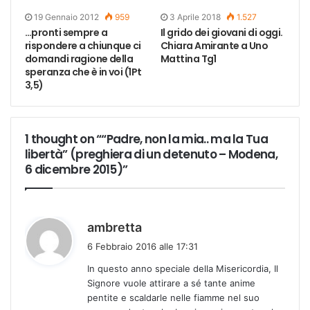
19 Gennaio 2012
959
3 Aprile 2018
1.527
…pronti sempre a
Il grido dei giovani di oggi.
rispondere a chiunque ci
Chiara Amirante a Uno
domandi ragione della
Mattina Tg1
speranza che è in voi (1Pt
3,5)
1 thought on ““Padre, non la mia.. ma la Tua
libertà” (preghiera di un detenuto – Modena,
6 dicembre 2015)”
h
ambretta
a
6 Febbraio 2016 alle 17:31
d
In questo anno speciale della Misericordia, Il
e
Signore vuole attirare a sé tante anime
t
pentite e scaldarle nelle fiamme nel suo
t