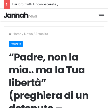
Dai loro frutti li riconoscerete
Home
/
News
/
Attualità
Attualità
“Padre, non la
mia.. ma la Tua
libertà”
(preghiera di un