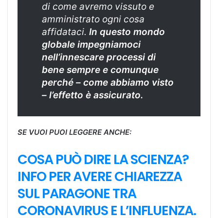
di
come
avremo vissuto e
amministrato ogni cosa
affidataci.
In questo mondo
globale impegniamoci
nell’innescare processi di
bene sempre e comunque
perché – come abbiamo visto
– l’effetto è assicurato.
SE VUOI PUOI LEGGERE ANCHE:
COSA PUÒ DIRE LA SCIENZA?
INFO PER AVERE CHIAREZZA
SUL PARAGONE TRA
CORONAVIRUS E L’INFLUENZA.