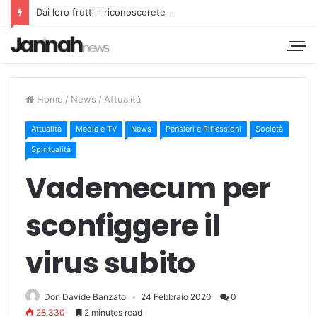
Dai loro frutti li riconoscerete
Home
/
News
/
Attualità
Attualità
Media e TV
News
Pensieri e Riflessioni
Società
Spiritualità
Vademecum per
sconfiggere il
virus subito
Don Davide Banzato
24 Febbraio 2020
0
28.330
2 minutes read