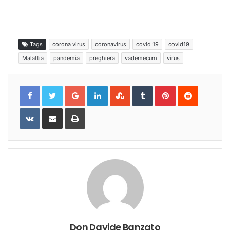
Tags
corona virus
coronavirus
covid 19
covid19
Malattia
pandemia
preghiera
vademecum
virus
Google+
LinkedIn
StumbleUpon
Tumblr
Pinterest
Reddit
VKontakte
Share
Print
via
Email
Don Davide Banzato