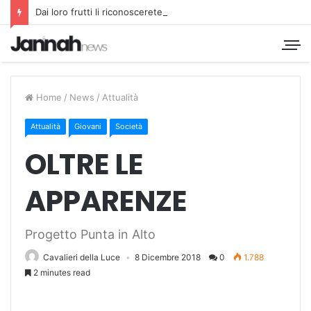
Dai loro frutti li riconoscerete
Home
/
News
/
Attualità
Attualità
Giovani
Società
OLTRE LE
APPARENZE
Progetto Punta in Alto
Cavalieri della Luce
8 Dicembre 2018
0
1.788
2 minutes read