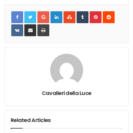
Google+
LinkedIn
StumbleUpon
Tumblr
Pinterest
Reddit
VKontakte
Share
Print
via
Email
Cavalieri della Luce
Related Articles