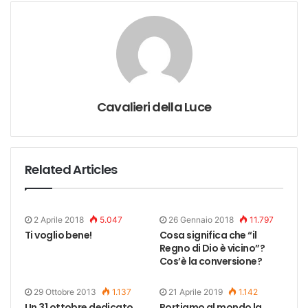
Cavalieri della Luce
Related Articles
2 Aprile 2018
5.047
26 Gennaio 2018
11.797
Ti voglio bene!
Cosa significa che “il
Regno di Dio è vicino”?
Cos’è la conversione?
29 Ottobre 2013
1.137
21 Aprile 2019
1.142
Un 31 ottobre dedicato
Portiamo al mondo la