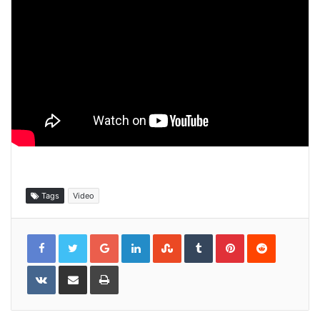
Tags
Video
Google+
LinkedIn
StumbleUpon
Tumblr
Pinterest
Reddit
VKontakte
Share
Print
via
Email