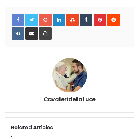
Google+
LinkedIn
StumbleUpon
Tumblr
Pinterest
Reddit
VKontakte
Share
Print
via
Email
Cavalieri della Luce
Related Articles