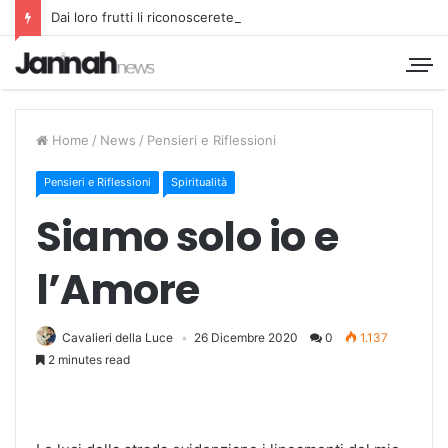
Dai loro frutti li riconoscerete
Home
/
News
/
Pensieri e Riflessioni
Pensieri e Riflessioni
Spiritualità
Siamo solo io e
l’Amore
Cavalieri della Luce
26 Dicembre 2020
0
1.137
2 minutes read