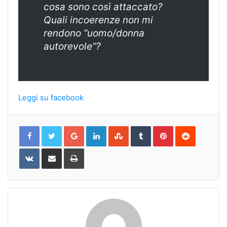
cosa sono così attaccato?
Quali incoerenze non mi
rendono “uomo/donna
autorevole”?
Leggi su facebook
Google+
LinkedIn
StumbleUpon
Tumblr
Pinterest
Reddit
VKontakte
Share
Print
via
Email