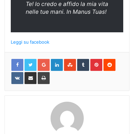
Te! Io credo e affido la mia vita
nelle tue mani. In Manus Tuas!
Leggi su facebook
Google+
LinkedIn
StumbleUpon
Tumblr
Pinterest
Reddit
VKontakte
Share
Print
via
Email