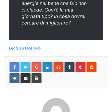
energie nel bene che Dio non
ci chiede. Com’è la mia
giornata tipo? In cosa dovrei
cercare di migliorare?
Leggi su facebook
Google+
LinkedIn
StumbleUpon
Tumblr
Pinterest
Reddit
VKontakte
Share
Print
via
Email