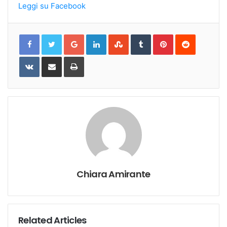
Leggi su Facebook
Google+
LinkedIn
StumbleUpon
Tumblr
Pinterest
Reddit
VKontakte
Share
Print
via
Email
Chiara Amirante
Related Articles