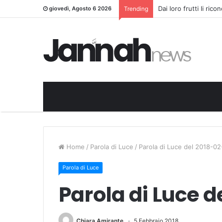
Dai loro frutti li ric
giovedì, Agosto 6 2026
Trending
Home
/
Parola di Luce
/
Parola di Luce del 2018-0
Parola di Luce
Parola di Luce 
Chiara Amirante
5 Febbraio 2018