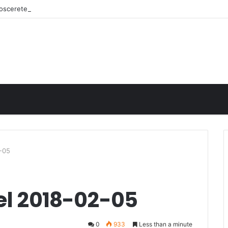
onoscerete
2-05
del 2018-02-05
0
933
Less than a minute