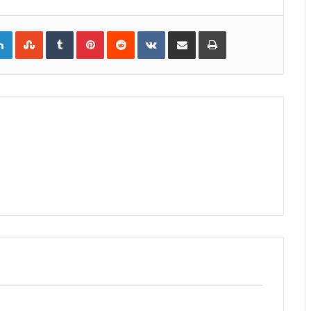
gle+
LinkedIn
StumbleUpon
Tumblr
Pinterest
Reddit
VKontakte
Share
Print
via
Email