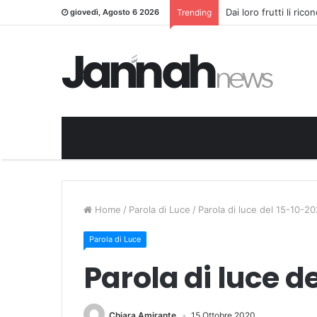
Dai loro frutti li ric
giovedì, Agosto 6 2026
Trending
Home
/
Parola di Luce
/
Parola di luce del 15-10-2
Parola di Luce
Parola di luce d
Chiara Amirante
15 Ottobre 2020