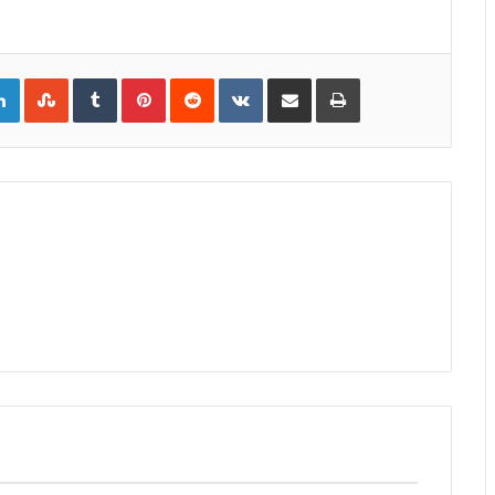
gle+
LinkedIn
StumbleUpon
Tumblr
Pinterest
Reddit
VKontakte
Share
Print
via
Email