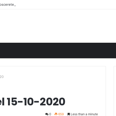
onoscerete
020
el 15-10-2020
0
659
Less than a minute